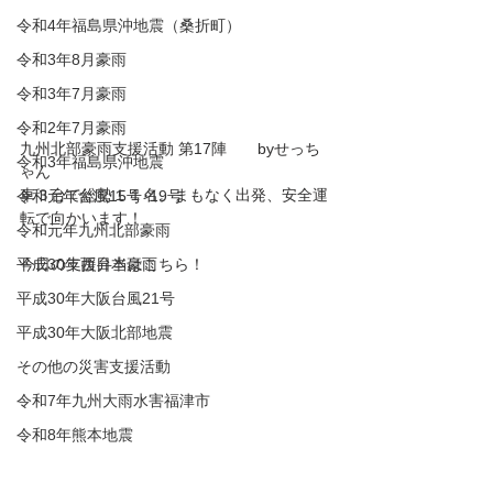
令和4年福島県沖地震（桑折町）
令和3年8月豪雨
令和3年7月豪雨
令和2年7月豪雨
九州北部豪雨支援活動 第17陣　　byせっち
令和3年福島県沖地震
ゃん
車３台で総勢１１名。まもなく出発、安全運
令和元年台風15号･19号
転で向かいます！
令和元年九州北部豪雨
平成30年西日本豪雨
今日の支援弁当はこちら！
平成30年大阪台風21号
平成30年大阪北部地震
その他の災害支援活動
令和7年九州大雨水害福津市
令和8年熊本地震