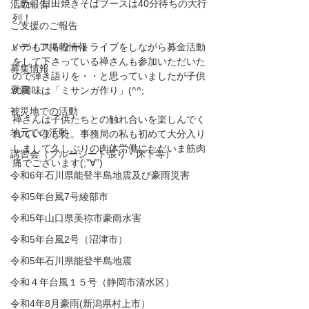
した。日田焼きそばブースは40分待ちの大行
活動報告
列！
ご支援のご報告
メディア掲載情報
いつもストリートライブをしながら募金活動
をして下さっている禅さんも参加いただいた
募集情報
ので弾き語りを・・と思っていましたが子供
褒賞
の興味は「ミサンガ作り」(^^;
被災地での活動
禅さんは子供たちとの触れ合いを楽しんでく
地元での活動
れていました。事務局の私も初めて大分入り
しまして久しぶりの肉体労働にただいま筋肉
講習会（ブルーシート張り・床下等）
痛でございます(;”∀”)
令和6年石川県能登半島地震及び豪雨災害
令和5年台風7号綾部市
令和5年山口県美祢市豪雨水害
令和5年台風2号（沼津市）
令和5年石川県能登半島地震
令和４年台風１５号（静岡市清水区）
令和4年8月豪雨(新潟県村上市）