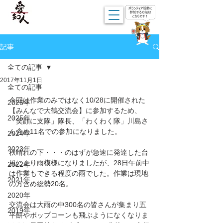
記事
全ての記事
2017年11月1日
全ての記事
今回は作業のみではなく10/28に開催された
2026年
【みんなで大鶴交流会】に参加するため、
2025年
「笑顔に支隊」隊長、「わくわく隊」川島さ
ん含め11名での参加になりました。
2024年
2023年
秋晴れの下・・・のはずが急速に発達した台
風により雨模様になりましたが、28日午前中
2022年
は作業もできる程度の雨でした。作業は現地
2021年
の方含め総勢20名。
2020年
交流会は大雨の中300名の皆さんが集まり五
2019年
平餅やポップコーンも飛ぶようになくなりま