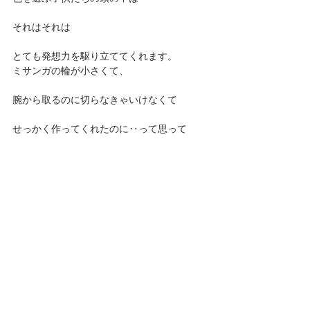
それはそれは
とても発想力を駆り立ててくれます。
ミサンガの輪が小さくて、
腕から取るのに切らなきゃいけなくて
せっかく作ってくれたのに‥って思って
小さい輪っかにして指輪にしてあげたら
跳び跳ねて喜んでくれたり(^^)
この色を組み合わせたり色を感じることは
心にもとてもいいことだな～って思いました
♪