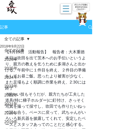
記事
全ての記事
2018年9月22日
全ての記事
【9月19日　活動報告】　報告者：大木重徳
本日は吹田を出て茨木へのお手伝いというよ
2026年
り、親方の教えを乞うために多湖さんと出か
2025年
ける。午前中に１件目を終え、２件目の準備
をしてお昼ご飯。思ったより被害が少なく、
2024年
また足場もよく順調に作業を終え、2:30には
2023年
終了
‼️細かい技もそうだが、親方たちが工夫した
2022年
道具(特に梯子ホルダー)に釘付け、さっそく
2021年
写真を撮って採寸し、吹田でも作りたいねっ
て話し合う。ベースに戻って、武ちゃんがい
2020年
ろいろ新兵器を披露してくれて、安定したベ
2019年
ースとスタッフあってのことだと感心する。