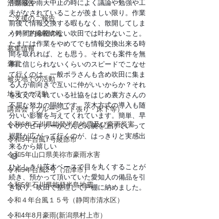
作業後や雨天中止の時によく議論や勉強や工
活動報告
夫がなされていることが羨ましい限り。作業
ご支援のご報告
前後で情報交換する暇もなく、散開してしま
メディア掲載情報
う時間的余裕のない吹田では叶わないこと。
たまには作業をやめてでも情報交換出来る時
募集情報
間を取れれば、とも思う。それでも案件を無
褒賞
事に信じられないくらいのスピードでこなせ
て行くのは、一般ボラさんも含め吹田に集ま
被災地での活動
る人が前向きで互いに仲がいいからか？それ
地元での活動
を支えてくれている社協をはじめ裏方さんの
不屈な努力の賜物です。茨木方式の導入も随
講習会（ブルーシート張り・床下等）
分いい影響を与えてくれています。簡単、早
令和6年石川県能登半島地震及び豪雨災害
いのでビギナーがどんどん腕を上げていって
裾野が広がって行くのが、はっきりと実感出
令和5年台風7号綾部市
来るから嬉しい
令和5年山口県美祢市豪雨水害
😃
ひとしきり茨木ベースで目を丸くすることが
令和5年台風2号（沼津市）
続き、預かって頂いていた愛知人の備品を引
令和5年石川県能登半島地震
き取り、吹田で整理して戸棚に納めました。
令和４年台風１５号（静岡市清水区）
令和4年8月豪雨(新潟県村上市）