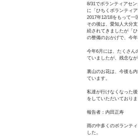
8/31でボランティア
に「ひちくボランティア
令和４年台風１５号（静岡市清水
2017年12/18をもっ
その後は、愛知人大分支
続されてきましたが「ひ
の整備のおかげで、今年
令和3年8月豪雨
令和3年7月
今年6月には、たくさん
ていましたが、残念なが
令和元年九州北部豪雨
裏山のお花は、今後も内
ています。
私達が行けなくなった後
をしていただいておりま
報告者：内田正寿
雨の中多くのボランティ
した。