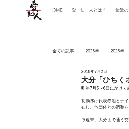
HOME
愛・知・人とは？
最近の
全ての記事
2026年
2025年
2018年7月2日
ご支援のご報告
メディア掲
大分「ひちく
昨年7月5～6日にかけ
講習会（ブルーシート張り・床下
初動隊は代表赤池とナイ
在し、他団体との調整を
毎週末、大分まで通う交
令和5年山口県美祢市豪雨水害