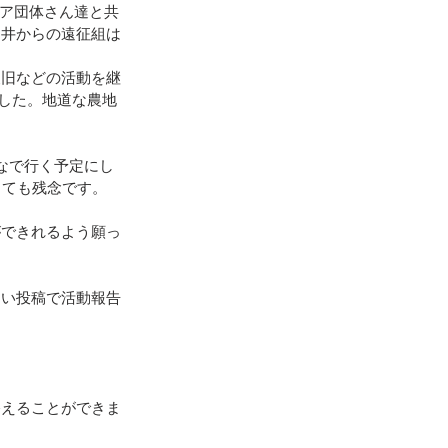
ィア団体さん達と共
日井からの遠征組は
地震（桑折町）
復旧などの活動を継
ました。地道な農地
台風15号･19号
なで行く予定にし
とても残念です。
ができれるよう願っ
しい投稿で活動報告
終えることができま