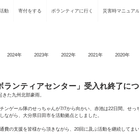
活動
寄付をする
ボランティアに行く
災害時マニュア
2024年
2023年
2022年
2021年
2020年
載情報
募集情報
褒賞
被災地での活動
地元で
ボランティアセンター」受入れ終了に
て起きた九州北部豪雨。
等）
令和6年石川県能登半島地震及び豪雨災害
令和5年
チンゲール隊のせっちゃんが7/7から向かい、赤池は22日間。せっ
しながら、大分県日田市を活動拠点としました。
通費の支援を皆様から頂きながら、20回に及ぶ活動を継続してま
令和5年台風2号（沼津市）
令和5年石川県能登半島地震