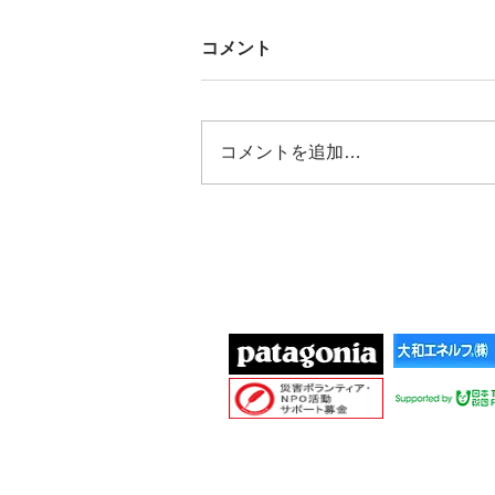
コメント
コメントを追加…
2025/09/12 みよし市社協
「交流カフェ」に参加
協賛団体
Cop
愛知
MAIL