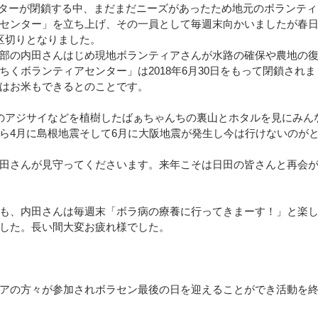
センターが閉鎖する中、まだまだニーズがあったため地元のボランテ
センター」を立ち上げ、その一員として毎週末向かいましたが春
区）
令和4年8月豪雨(新潟県村上市）
令和4年福島県沖
て一区切りとなりました。
部の内田さんはじめ現地ボランティアさんが水路の確保や農地の
ちくボランティアセンター」は2018年6月30日をもって閉鎖され
はお米もできるとのことです。
豪雨
令和2年7月豪雨
令和3年福島県沖地震
令和元年
のアジサイなどを植樹したばぁちゃんちの裏山とホタルを見にみん
ら4月に島根地震そして6月に大阪地震が発生し今は行けないのが
田さんが見守ってくださいます。来年こそは日田の皆さんと再会
も、内田さんは毎週末「ボラ病の療養に行ってきまーす！」と楽
した。長い間大変お疲れ様でした。
アの方々が参加されボラセン最後の日を迎えることができ活動を