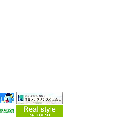
2025/05/16 令和6年石川県
能登半島地震及び豪雨災害珠
洲市
・企業
yright (C) 2019 災害ボランティア 愛・知・人 All Rights Reserved.
県春日井市上条町1-5-2 藤和シティコープ506
：aichijin0311@gmail.com