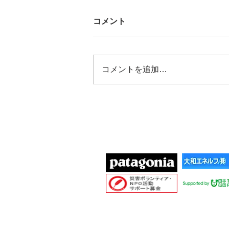
コメント
コメントを追加…
2025/06/03 珠洲市仮設住宅
でのボイトレ体操とご寄付の
ご報告
協賛団体
Cop
愛知
MAIL