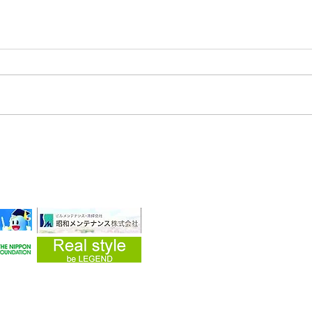
2025/04/27 みどりっこサポ
ーター様より温かいご支援を
いただきました
・企業
yright (C) 2019 災害ボランティア 愛・知・人 All Rights Reserved.
県春日井市上条町1-5-2 藤和シティコープ506
：aichijin0311@gmail.com