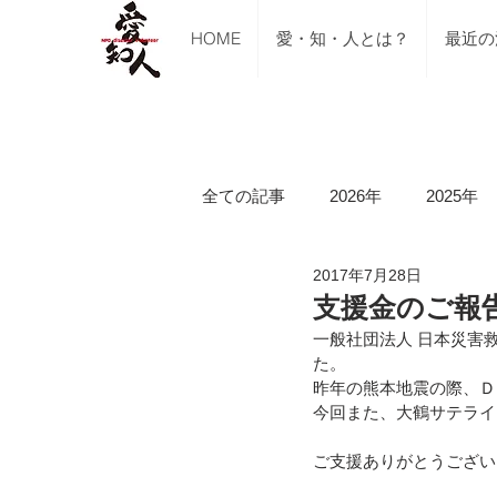
HOME
愛・知・人とは？
最近の
全ての記事
2026年
2025年
2017年7月28日
ご支援のご報告
メディア掲
支援金のご報告
一般社団法人 日本災害
た。
講習会（ブルーシート張り・床下
昨年の熊本地震の際、Ｄ
今回また、大鶴サテライ
ご支援ありがとうござい
令和5年山口県美祢市豪雨水害