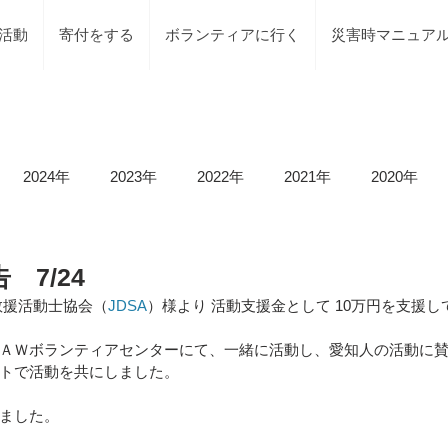
活動
寄付をする
ボランティアに行く
災害時マニュア
2024年
2023年
2022年
2021年
2020年
載情報
募集情報
褒賞
被災地での活動
地元で
 7/24
救援活動士協会（
JDSA
）様より 活動支援金として 10万円を支援
等）
令和6年石川県能登半島地震及び豪雨災害
令和5年
ＡＷボランティアセンターにて、一緒に活動し、愛知人の活動に
トで活動を共にしました。
ました。
令和5年台風2号（沼津市）
令和5年石川県能登半島地震