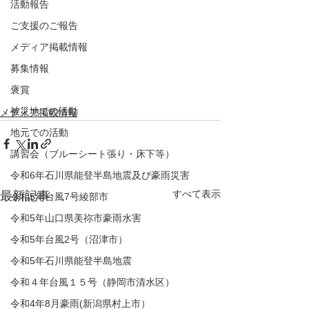
活動報告
ご支援のご報告
メディア掲載情報
募集情報
褒賞
被災地での活動
メディア掲載情報
地元での活動
講習会（ブルーシート張り・床下等）
令和6年石川県能登半島地震及び豪雨災害
すべて表示
最新記事
令和5年台風7号綾部市
令和5年山口県美祢市豪雨水害
令和5年台風2号（沼津市）
令和5年石川県能登半島地震
令和４年台風１５号（静岡市清水区）
令和4年8月豪雨(新潟県村上市）