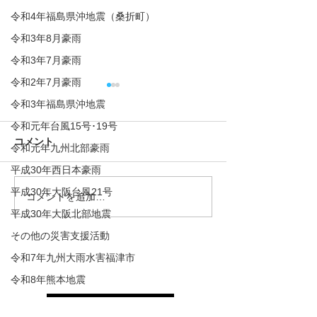
令和4年福島県沖地震（桑折町）
令和3年8月豪雨
令和3年7月豪雨
令和2年7月豪雨
メディア掲載 
令和3年福島県沖地震
祉事業団体情報
令和元年台風15号･19号
ノキ」に掲載さ
私達愛知人のご支
コメント
た
令和元年九州北部豪雨
いる東海ろうきん
平成30年西日本豪雨
hanaookiに掲
https://aichi-
平成30年大阪台風21号
コメントを追加…
3/6（水）TV金沢さんに現
rofuku.com/wp/wp-
平成30年大阪北部地震
地の活動の様子を取材い
content/uploads/2
ただきました
その他の災害支援活動
1b12f8e4fce42c3
令和7年九州大雨水害福津市
5b4c-3.pdf...
協賛団体・企業
令和8年熊本地震