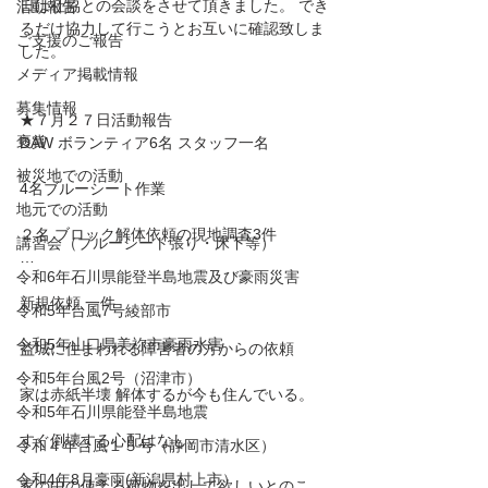
日は社協との会談をさせて頂きました。 でき
活動報告
るだけ協力して行こうとお互いに確認致しま
ご支援のご報告
した。
メディア掲載情報
募集情報
★７月２７日活動報告
褒賞
DAW ボランティア6名 スタッフ一名
被災地での活動
4名ブルーシート作業
地元での活動
２名 ブロック解体依頼の現地調査3件
講習会（ブルーシート張り・床下等）
…
令和6年石川県能登半島地震及び豪雨災害
新規依頼 一件
令和5年台風7号綾部市
令和5年山口県美祢市豪雨水害
益城に住まわれる障害者の方からの依頼
令和5年台風2号（沼津市）
家は赤紙半壊 解体するが今も住んでいる。
令和5年石川県能登半島地震
すぐ倒壊する心配はなし。
令和４年台風１５号（静岡市清水区）
令和4年8月豪雨(新潟県村上市）
家の中の使える荷物を出して欲しいとのこ