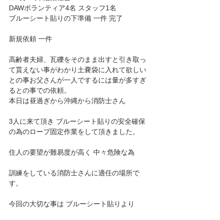
DAWボランティア4名 スタッフ1名
ブルーシート貼りの下準備 一件 完了
新規依頼 一件
高齢者夫婦、瓦礫をそのまま出すと引き取っ
て貰えない事がわかり土嚢袋に入れて欲しい
との事お父さんが一人でするには量が多すぎ
るとの事での依頼。
本日は昼過ぎから沖縄から消防士さん
3人に来て頂き ブルーシート貼りの安全確保
の為のロープ固定作業をして頂きました。
住人の要望が難易度が高く 中々危険な為
訓練をしている消防士さんに適任の場所で
す。
今回の大切な事は ブルーシート貼りより