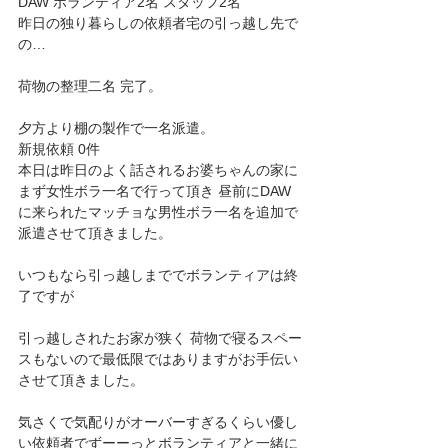
DAW ボランティア2名 スタッフ2名
昨日の独り暮らしの依頼者宅の引っ越し先で
の…
荷物の整理二名 完了。
夕方より棚の製作で一名派遣。
新規依頼 0件
本日は昨日のよく話されるお婆ちゃんの家に
まず女性ボラ一名で行って頂き 昼前にDAW 
に来られたマッチョな男性ボラ一名を追加で
派遣させて頂きました。
いつもなら引っ越しまででボランティアは終
了ですが
引っ越しされたお家が狭く 荷物で寝るスペー
スもないので最低限ではありますがお手伝い
させて頂きました。
気さくで気配りがオーバーすぎるくらい優し
い依頼者でずーーっとボランティアと一緒に