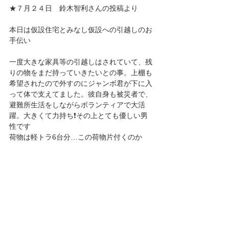
★７月２４日　鈴木智利さんの投稿より
本日は仮設住宅とみなし仮設への引越しのお
手伝い
一度大きな家具等の引越しはされていて、残
りの物をまだ持っていきたいとの事。上棚も
希望されたので外すのにジャンボ君が下に入
って体で支えてました。彼自身も被災者で、
避難所生活をしながらボランティアで大活
躍。大きくて力持ち❗その上とても優しい男
性です
荷物は軽トラ6台分…この荷物片付くのか
な…と心配になる程でした。
お家の中、写真では分かりにくいかもです
が、障子は地震の衝撃で破れたとの事。庭側
の吐き出し窓はそのまま外へ飛んだようで
す。玄関のクロスは、コンパネの形が分かる
ように破れてしまってます。扉も玄関の戸も
襖も全部まともに閉まりません。１年前にリ