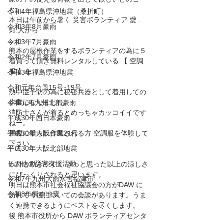
と。
令和4年福島県沖地震（桑折町）
本日は午前から暑く 災害ボランティア 愛 .
令和3年8月豪雨
知.人から
令和3年7月豪雨
熊本の屋根作業をするボランティアの為に５
令和2年7月豪雨
着買って頂き無料レンタルしている 【 空調
服 】を
令和3年福島県沖地震
令和元年台風15号･19号
熱中症予防の為に秘密兵器として着用しての
作業になりました。
令和元年九州北部豪雨
消防士さんが着るとめっちゃカッコイイです
平成30年西日本豪雨
ねー。
平成30年大阪台風21号
屋根に登られ作業される方 空調服を体験して
下さい。
平成30年大阪北部地震
その他の災害支援活動
以外と動きやすく きっと思った以上の涼しさ
にびっくりされると思います。
令和7年九州大雨水害福津市
明日は熊本市社会福祉協議会の方がDAW に
令和8年熊本地震
訪れて今後についての会談があります。うま
く連携できるようにベストを尽くします。
後 熊本市役所から DAW ボランティアセンタ