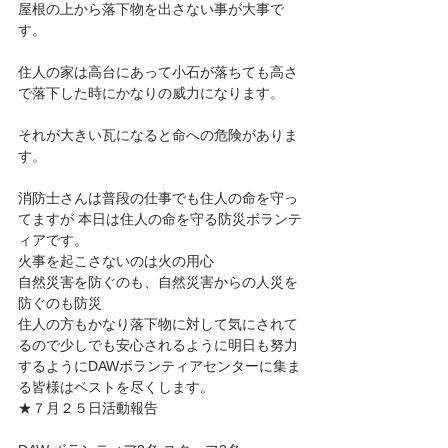
屋根の上から落下物を出さない事が大事で
す。
住人の家は高台にあって小石が落ちても高さ
で落下した時にかなりの威力になります。
それが大きい瓦になると命への危険がありま
す。
消防士さんは普段の仕事でも住人の命を守っ
てますが 本日は住人の命を守る防災ボランテ
ィアです。
火事を起こさないのは火の用心
自然災害を防ぐのも、自然災害からの人災を
防ぐのも防災
住人の方もかなり落下物に対して気にされて
るので少しでも安心されるように明日も努力
するようにDAWボランティアセンターに集ま
る皆様はベストを尽くします。
★７月２５日活動報告