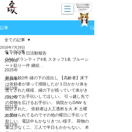
記事
全ての記事
2016年7月29日
全ての記事
★７月２８日活動報告
DAW ボランティア4名 スタッフ1名 ブルーシ
2026年
ート貼り一件 継続 ..
2025年
新規依頼2件 縁の下の泥出し 【高齢者】床下
2024年
は依頼者が潜って掃除したが３日かかり体を
2023年
悪くされた模様、縁の下が残っていて体がき
ついのでお手伝いしてほしい。 引っ越し先で
2022年
の荷物を広げるお手伝い。 病院からDAW を
2021年
紹介された。 依頼者は人工透析を火 木 土曜
と受けられてるのでその他の曜日に手伝って
2020年
欲しい、電話中もかなりきつい様子。 荷物の
2019年
量は少なく二、三人で半日もかからない。 本