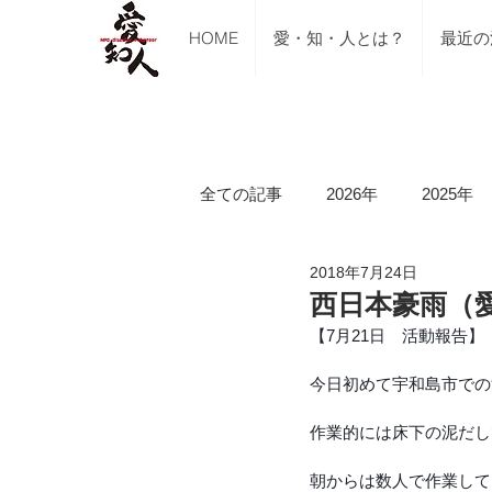
HOME
愛・知・人とは？
最近の
全ての記事
2026年
2025年
2018年7月24日
ご支援のご報告
メディア掲
西日本豪雨（愛
【7月21日　活動報告
講習会（ブルーシート張り・床下
今日初めて宇和島市での
作業的には床下の泥だし
令和5年山口県美祢市豪雨水害
朝からは数人で作業して