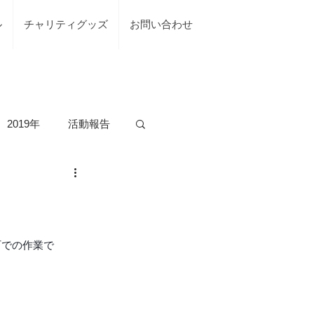
ル
チャリティグッズ
お問い合わせ
2019年
活動報告
の活動
）
台風7号綾部市
町での作業で