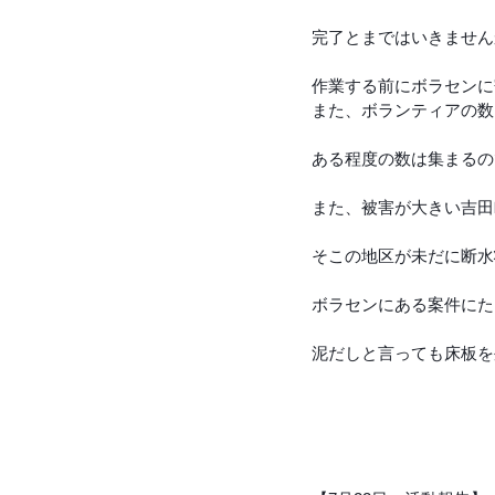
完了とまではいきません
令和４年台風１５号（静岡市清水
作業する前にボラセンに
また、ボランティアの数
令和3年8月豪雨
令和3年7月
ある程度の数は集まるの
また、被害が大きい吉田
令和元年九州北部豪雨
そこの地区が未だに断水
ボラセンにある案件にた
泥だしと言っても床板を