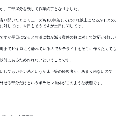
か、二部屋分を残して作業終了となりました。
区）
令和4年8月豪雨(新潟県村上市）
令和4年福島県沖
寄り聞いたところ二ーズも100件若しくはそれ以上になるかもとの
に対しては、今日もそうですが土日に関しては、
豪雨
令和2年7月豪雨
令和3年福島県沖地震
令和元年
ですが平日になると急激に数が減り案件の数に対して対応が難し
町まで10キロ近く離れているのでサテライトをそこに作りたくて
状態にあるため作れないということです。
いしてもガテン系というか床下等の経験者が、あまり来ないので
外せる部分だけというボラセン自体がこのような状態です。