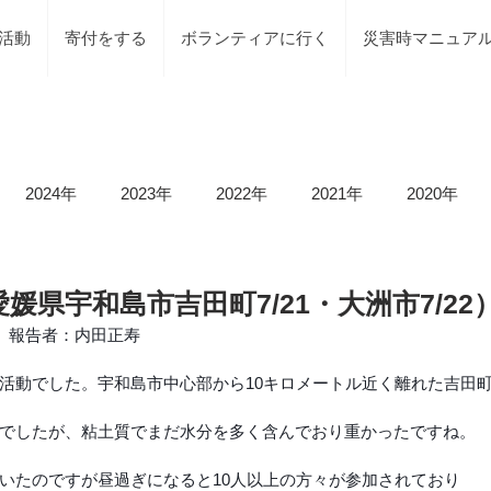
活動
寄付をする
ボランティアに行く
災害時マニュア
2024年
2023年
2022年
2021年
2020年
載情報
募集情報
褒賞
被災地での活動
地元で
媛県宇和島市吉田町7/21・大洲市7/22
】　報告者：内田正寿
等）
令和6年石川県能登半島地震及び豪雨災害
令和5年
活動でした。宇和島市中心部から10キロメートル近く離れた吉田
でしたが、粘土質でまだ水分を多く含んでおり重かったですね。
令和5年台風2号（沼津市）
令和5年石川県能登半島地震
いたのですが昼過ぎになると10人以上の方々が参加されており