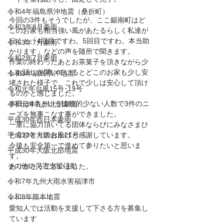
令和4年福島県沖地震（桑折町）
今回の3件もそうでしたが、ここ鋸南町はど
令和3年8月豪雨
このお家も相当強い風があたるらしく私達が
行くと「4回目ですわ。5回目ですわ。本当助
令和3年7月豪雨
かります」などの声を随所で聞きます。
令和2年7月豪雨
作業の終わったあとお茶菓子を頂きながら少
しお話しを聞いているとどこのお家も少し安
令和3年福島県沖地震
堵された様子で、これで少しは安心して頂け
令和元年台風15号･19号
るのかと感じました。
本日は4名という比較的少ない人数で3件のニ
令和元年九州北部豪雨
ーズを無事こなす事ができました。
平成30年西日本豪雨
一重に協力頂いてる団体ならびにみなさまひ
平成30年大阪台風21号
とりひとりのおかげと感謝しています。
今後も安全第一で進めて参りたいと思いま
平成30年大阪北部地震
す。
その他の災害支援活動
ありがとうございました。
令和7年九州大雨水害福津市
令和8年熊本地震
-----------------
愛知人では活動を支援して下さる方を募集し
ています