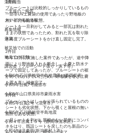
1件目
活動報告
ブルーシートは比較的しっかりしているもの
ご支援のご報告
一部非UV土嚢袋の使用であったり野地板の
メディア掲載情報
無い部分もある状態。
シートを一旦剥がしてみると一部瓦は割れた
募集情報
ままの状態であったため、割れた瓦を取り除
褒賞
き再度ブルーシートをかけ直し固定し完了。
被災地での活動
2件目
地元での活動
昨年12月に実施した案件であったが、途中降
雨により野地板入れを断念し、土嚢と防水テ
講習会（ブルーシート張り・床下等）
ープで固定してあったが、ブルーシートの裾
令和6年石川県能登半島地震及び豪雨災害
がめくれかけていたため、野地板を巻き土嚢
を置き直し補修完了。
令和5年台風7号綾部市
令和5年山口県美祢市豪雨水害
3件目
ブルーシートはしっかり張られているものの
令和5年台風2号（沼津市）
シートも劣化状態。下から覗くと屋根の無い
令和5年石川県能登半島地震
箇所もある状態。
一旦シートを剥がし屋根のない箇所にコンパ
令和４年台風１５号（静岡市清水区）
ネをはり、既設シートを戻したのち新品のシ
令和4年8月豪雨(新潟県村上市）
ートを重ね貼りし、固定して完了。