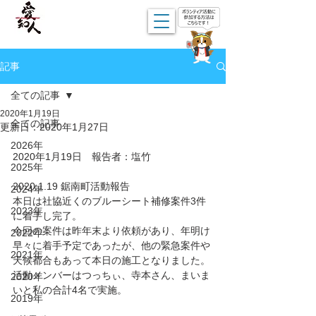
記事
全ての記事
2020年1月19日
全ての記事
更新日：
2020年1月27日
2026年
2020年1月19日　報告者：塩竹
2025年
2020.1.19 鋸南町活動報告
2024年
本日は社協近くのブルーシート補修案件3件
2023年
に着手し完了。
今回の案件は昨年末より依頼があり、年明け
2022年
早々に着手予定であったが、他の緊急案件や
2021年
天候都合もあって本日の施工となりました。
活動メンバーはつっちぃ、寺本さん、まいま
2020年
いと私の合計4名で実施。
2019年