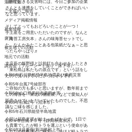
日井で起きる災害時には、今日ご参加の企業
活動報告
さんとも連携をしていくことができればいい
ご支援のご報告
なと思っています。
メディア掲載情報
そしてとってもおどろいたことが一つ！
募集情報
手土産をご用意いただいたのですが、なんと
褒賞
「海苔工房矢本」さんの味海苔セットでし
た。なんかみたことある包装紙だなぁ～と思
被災地での活動
ったらやっぱり♬
地元での活動
支店長の飯野様と以前打ち合わせをしたとき
講習会（ブルーシート張り・床下等）
「東松島は私たちの原点です」という話をし
令和6年石川県能登半島地震及び豪雨災害
たので見つけてくださったそうです。
令和5年台風7号綾部市
ご存知の方も多いと思いますが、数年前まで
令和5年山口県美祢市豪雨水害
この海苔を「東北の物産展」などで愛知人が
販売させていただいていたものでした。不思
令和5年台風2号（沼津市）
議なご縁を感じました。
令和5年石川県能登半島地震
今回は福島支援が始まったばかりで、1日で
令和４年台風１５号（静岡市清水区）
も貴重でしたが軽トラを運ぶという使命があ
令和4年8月豪雨(新潟県村上市）
ったため昨夜遅くに帰宅し、先ほど軽トラで