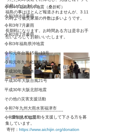
出発いたしました。
令和4年福島県沖地震（桑折町）
福島の事はほとんど報道されませんが、3.11
令和3年8月豪雨
の時より被災家屋の件数は多いようです。
令和3年7月豪雨
長期戦になります。お時間ある方は是非お手
令和2年7月豪雨
伝いよろしくお願いいたします。
令和3年福島県沖地震
令和元年台風15号･19号
令和元年九州北部豪雨
平成30年西日本豪雨
平成30年大阪台風21号
平成30年大阪北部地震
その他の災害支援活動
令和7年九州大雨水害福津市
---------------------------------------
 ・ 愛知人では活動を支援して下さる方を募
令和8年熊本地震
集しています。
 寄付：
https://www.aichijin.org/donation