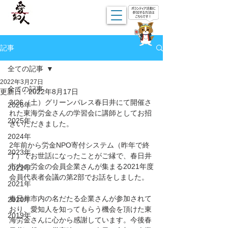
記事
全ての記事
2022年3月27日
全ての記事
更新日：
2022年8月17日
3/26（土）グリーンパレス春日井にて開催さ
2026年
れた東海労金さんの学習会に講師としてお招
2025年
きいただきました。
2024年
2年前から労金NPO寄付システム（昨年で終
2023年
了）でお世話になったことがご縁で、春日井
市内の労金の会員企業さんが集まる2021年度
2022年
会員代表者会議の第2部でお話をしました。
2021年
春日井市内の名だたる企業さんが参加されて
2020年
おり、愛知人を知ってもらう機会を頂けた東
2019年
海労金さんに心から感謝しています。今後春