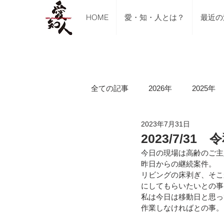
HOME
愛・知・人とは？
最近の
全ての記事
2026年
2025年
2023年7月31日
ご支援のご報告
メディア掲
2023/7/3
今日の現場は高齢のご主
昨日からの継続案件。
講習会（ブルーシート張り・床下
リビングの床剥ぎ、そこ
にしてもらいたいとの事
私は今日は移動日と思っ
作業しなければとの事。
令和5年山口県美祢市豪雨水害