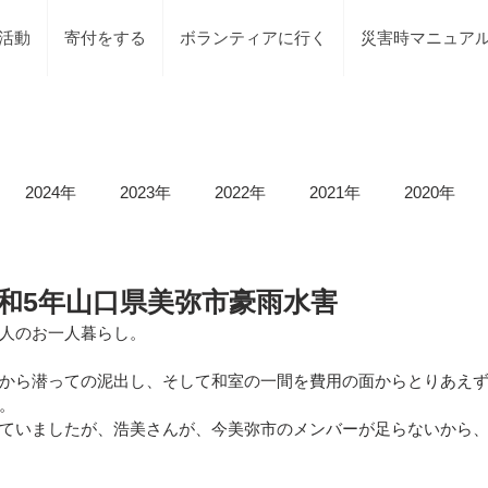
活動
寄付をする
ボランティアに行く
災害時マニュア
2024年
2023年
2022年
2021年
2020年
載情報
募集情報
褒賞
被災地での活動
地元で
1 令和5年山口県美弥市豪雨水害
人のお一人暮らし。
等）
令和6年石川県能登半島地震及び豪雨災害
令和5年
から潜っての泥出し、そして和室の一間を費用の面からとりあえ
。
ていましたが、浩美さんが、今美弥市のメンバーが足らないから
令和5年台風2号（沼津市）
令和5年石川県能登半島地震