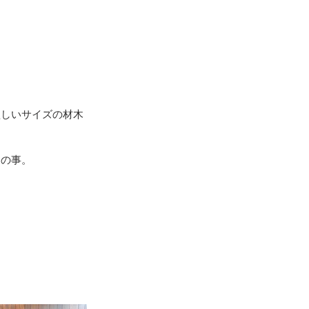
地震（桑折町）
台風15号･19号
欲しいサイズの材木
との事。