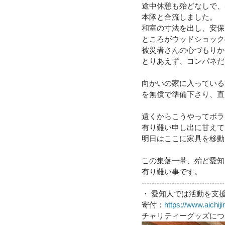
途中休憩も殆どなしで、
本隊と合流しました。
令和４年台風１５号（静岡市清水
和室の寸法を出し、安保
ところがウッドショック
被災者さんの心づもりか
とりあえず、コンパネだ
令和3年8月豪雨
令和3年7月
向かいの家に入っている
を無償で準備下さり、直
令和元年九州北部豪雨
遠くからこうやってボラ
有り難い申し出に甘えて
明日はここに家具を移動
この集落一帯、殆ど愛知
有り難い事です。
---------------------------------
・ 愛知人では活動を支
寄付：
https://www.aichiji
チャリティーグッズにつ