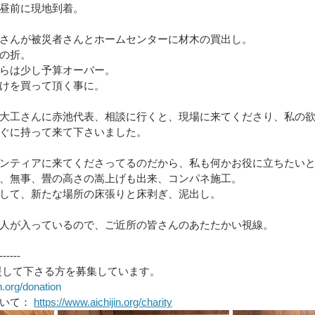
昼前に現地到着。
区）
令和4年8月豪雨(新潟県村上市）
令和4年福島県沖
さんが被災者さんとホームセンターに材木の買出し。
の折。
らは少し予算オーバー。
けを買って頂く事に。
豪雨
令和2年7月豪雨
令和3年福島県沖地震
令和元年
大工さんに赤池代表、相談に行くと、現場に来てくださり、私の
ぐに持って来て下さいました。
ンティアに来てくださってるのだから、私も何かお役に立ちたい
、無事、畳の高さの嵩上げも出来、コンパネ施工。
して、新たな場所の床張りと床剥ぎ、泥出し。
人が入っているので、ご近所の皆さんのあたたかい視線。
------
援して下さる方を募集しています。
n.org/donation
いて： 
https://www.aichijin.org/charity