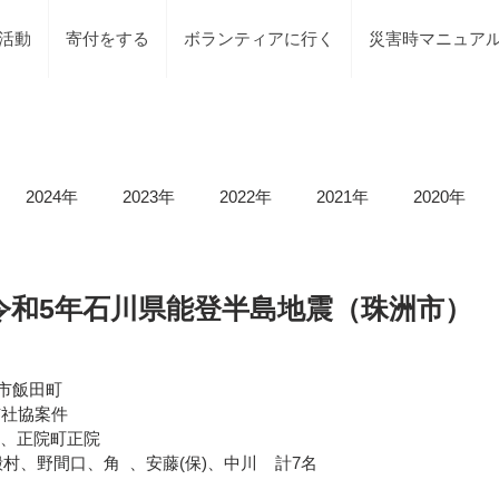
活動
寄付をする
ボランティアに行く
災害時マニュア
2024年
2023年
2022年
2021年
2020年
載情報
募集情報
褒賞
被災地での活動
地元で
02 令和5年石川県能登半島地震（珠洲市）
等）
令和6年石川県能登半島地震及び豪雨災害
令和5年
珠洲市飯田町
市社協案件
所、正院町正院
、野間口、角  、安藤(保)、中川    計7名
令和5年台風2号（沼津市）
令和5年石川県能登半島地震