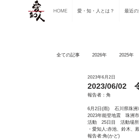
HOME
愛・知・人とは？
最近の
全ての記事
2026年
2025年
2023年6月2日
ご支援のご報告
メディア掲
2023/06/
報告者：角
講習会（ブルーシート張り・床下
6月2日(雨)    石川県
2023年能登地震　珠洲
活動　25日目　活動場
・愛知人:赤池、鈴木、殿村
令和5年山口県美祢市豪雨水害
報告者:角(かど)   