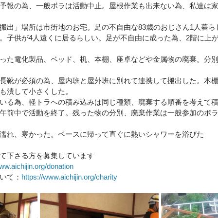
予報の為、一般ボラは活動中止。屋根作業も出来ない為、私達は
区）
令和4年8月豪雨(新潟県村上市）
令和4年福島県沖
搬出」場所は市街地のお宅。足の不自由な83歳のおじさん1人暮ら
。子供が4人遠くに居るらしい。足が不自由に成った為、2階に上
った電化製品、ベッド、机、本棚、座卓などや金属物の廃棄。分
豪雨
令和2年7月豪雨
令和3年福島県沖地震
令和元年
長靴が必須の為、屋内班と屋外班に別れて連携して搬出した。本
も潰して小さくした。
いる為、軽トラへの積み込みは同じ種類、廃棄する順番を考えて
午前中で活動を終了。残った物の分別、廃棄作業は一般参加のボ
濡れ、寒かった。ベースに帰って直ぐに熱いシャワーを浴びた
て下さる方を募集しています
ww.aichijin.org/donation
いて：
https://www.aichijin.org/charity