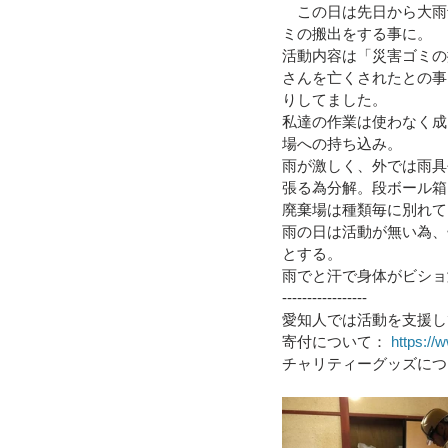
　この日は先日から大雨
ミの搬出をする事に。
令和４年台風１５号（静岡市清水
活動内容は「災害ゴミの
さんを亡くされたとの事
りしてました。
私達の作業は使わなく成
令和3年8月豪雨
令和3年7月
場への持ち込み。
雨が激しく、外では雨具
張る為分解。段ボール箱
令和元年九州北部豪雨
廃棄場は種類毎に別れて
雨の日は活動が無い為、
とする。
雨でと汗で身体がビショ
-----------------
愛知人では活動を支援し
寄付について： 
https://w
チャリティーグッズにつ