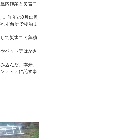
家屋内作業と災害ゴ
地震（桑折町）
し。昨年の9月に奥
がれず台所で寝泊ま
別して災害ゴミ集積
台風15号･19号
棚やベッド等はかさ
積み込んだ。本来、
ランティアに託す事