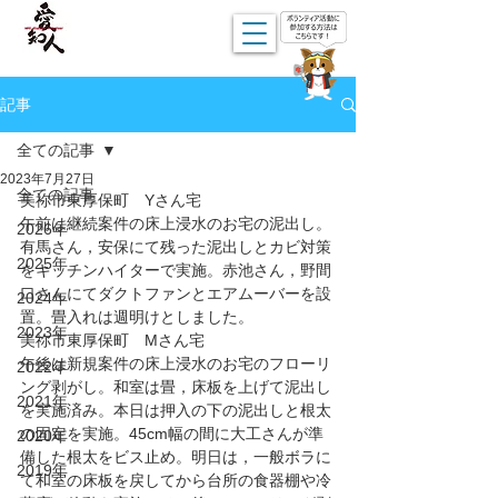
記事
全ての記事
2023年7月27日
全ての記事
美祢市東厚保町　Yさん宅
午前は継続案件の床上浸水のお宅の泥出し。
2026年
有馬さん，安保にて残った泥出しとカビ対策
2025年
をキッチンハイターで実施。赤池さん，野間
口さんにてダクトファンとエアムーバーを設
2024年
置。畳入れは週明けとしました。
2023年
美祢市東厚保町　Mさん宅
午後は新規案件の床上浸水のお宅のフローリ
2022年
ング剥がし。和室は畳，床板を上げて泥出し
2021年
を実施済み。本日は押入の下の泥出しと根太
の固定を実施。45cm幅の間に大工さんが準
2020年
備した根太をビス止め。明日は，一般ボラに
2019年
て和室の床板を戻してから台所の食器棚や冷