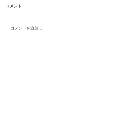
コメント
コメントを追加…
2025/08/02 令和6年石川
2024/9/8 白
県能登半島地震及び豪雨
祉協議会の災害
災害珠洲市
ィア研修会で講
した。
協賛団体・企業