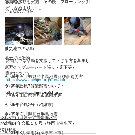
蔵庫の移動を実施。その後，フローリング剥
活動報告
がしが始まります。
ご支援のご報告
メディア掲載情報
募集情報
褒賞
被災地での活動
-----------------
地元での活動
愛知人では活動を支援して下さる方を募集し
ています
講習会（ブルーシート張り・床下等）
寄付について： 
令和6年石川県能登半島地震及び豪雨災害
https://www.aichijin.org/donation
令和5年台風7号綾部市
チャリティーグッズについて：
https://www.aichijin.org/charity
令和5年山口県美祢市豪雨水害
令和5年台風2号（沼津市）
令和5年石川県能登半島地震
令和5年山口県美祢市豪雨水害
令和４年台風１５号（静岡市清水区）
2023年
活動報告
令和4年8月豪雨(新潟県村上市）