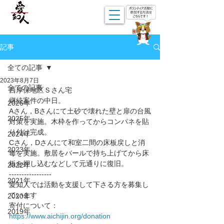
記事
全ての記事
2023年8月7日
全ての記事
西厚保地区Ｓさん宅
継続案件の中日。
2026年
Aさん，Bさんにて土砂で壊れた壁と扉の台風
2025年
対策を実施。木枠を作ってからコンパネを貼
り付け完成。
2024年
Cさん，Dさんにて和室二間の床板戻しと消
2023年
毒を実施。敷居をバールで持ち上げてから床
板を押し込むなどして元通りに復旧。
2022年
-----------------
2021年
愛知人では活動を支援して下さる方を募集し
ています
2020年
寄付について： 
2019年
https://www.aichijin.org/donation