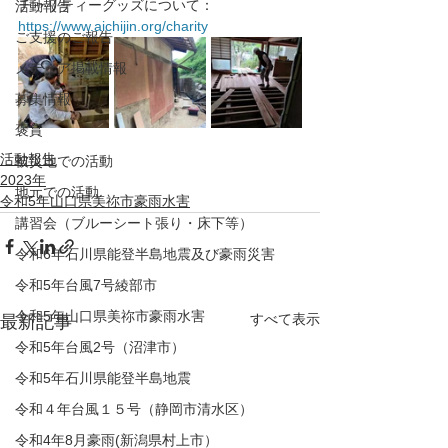
チャリティーグッズについて：
活動報告
https://www.aichijin.org/charity
ご支援のご報告
メディア掲載情報
募集情報
褒賞
活動報告
被災地での活動
2023年
地元での活動
令和5年山口県美祢市豪雨水害
講習会（ブルーシート張り・床下等）
令和6年石川県能登半島地震及び豪雨災害
令和5年台風7号綾部市
令和5年山口県美祢市豪雨水害
すべて表示
最新記事
令和5年台風2号（沼津市）
令和5年石川県能登半島地震
令和４年台風１５号（静岡市清水区）
令和4年8月豪雨(新潟県村上市）