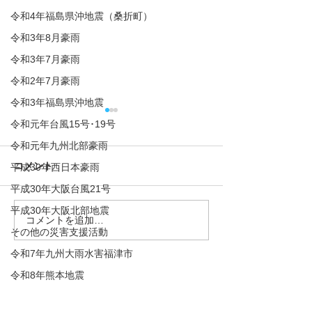
令和4年福島県沖地震（桑折町）
令和3年8月豪雨
令和3年7月豪雨
令和2年7月豪雨
令和3年福島県沖地震
令和元年台風15号･19号
令和元年九州北部豪雨
コメント
平成30年西日本豪雨
平成30年大阪台風21号
平成30年大阪北部地震
コメントを追加…
2025/08/02 令和6年石川
2024/9/8 白
その他の災害支援活動
県能登半島地震及び豪雨
祉協議会の災害
令和7年九州大雨水害福津市
災害珠洲市
ィア研修会で講
した。
令和8年熊本地震
協賛団体・企業