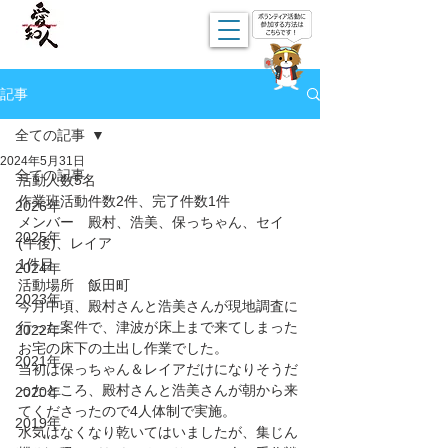
記事
全ての記事
2024年5月31日
全ての記事
活動人数5名
作業班活動件数2件、完了件数1件
2026年
メンバー　殿村、浩美、保っちゃん、セイ
2025年
(午後)、レイア
1件目
2024年
活動場所　飯田町
2023年
今月中頃、殿村さんと浩美さんが現地調査に
行った案件で、津波が床上まで来てしまった
2022年
お宅の床下の土出し作業でした。
2021年
当初は保っちゃん＆レイアだけになりそうだ
ったところ、殿村さんと浩美さんが朝から来
2020年
てくださったので4人体制で実施。
2019年
水気はなくなり乾いてはいましたが、集じん