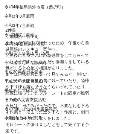
令和4年福島県沖地震（桑折町）
令和3年8月豪雨
令和3年7月豪雨
2件目
令和2年7月豪雨
活動場所　若山町
土出しが午前中で終わったため、午後から急
令和3年福島県沖地震
遽屋根のレスキュー案件へ。
令和元年台風15号･19号
発災後に瓦屋さんに応急処置をしてもらって
いたそうですが、なんだか雨漏りをしている
令和元年九州北部豪雨
気がすると心配で相談がありました。
平成30年西日本豪雨
まずは現状把握に登って見てみると、割れた
瓦がそのまま屋根の上に残っていたり、陸棟
平成30年大阪台風21号
や下り棟も落ちそうなくらいずれていたり、
平成30年大阪北部地震
陸棟に張っていたブルーシートの固定が脆弱
だったり。
その他の災害支援活動
今日は半日のみだったので、不要な瓦を下ろ
令和7年九州大雨水害福津市
す作業と、溜まった土を下ろす作業と、明日
令和8年熊本地震
の継続に向けた段取りをしました。
明日シートの張り直しなどをして完了する予
定です。