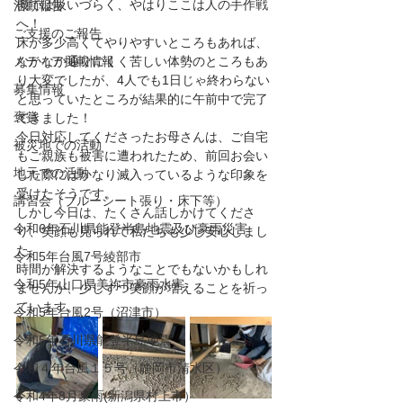
機では吸いづらく、やはりここは人の手作戦
活動報告
へ！
ご支援のご報告
床が多少高くてやりやすいところもあれば、
メディア掲載情報
なかなか通りにくく苦しい体勢のところもあ
り大変でしたが、4人でも1日じゃ終わらない
募集情報
と思っていたところが結果的に午前中で完了
褒賞
できました！
今日対応してくださったお母さんは、ご自宅
被災地での活動
もご親族も被害に遭われたため、前回お会い
地元での活動
した際にはかなり滅入っているような印象を
受けたそうです。
講習会（ブルーシート張り・床下等）
しかし今日は、たくさん話しかけてくださ
令和6年石川県能登半島地震及び豪雨災害
り、笑顔も見られて私たちも少し安心しまし
た。
令和5年台風7号綾部市
時間が解決するようなことでもないかもしれ
令和5年山口県美祢市豪雨水害
ませんが、少しずつ笑顔が増えることを祈っ
ています。
令和5年台風2号（沼津市）
令和5年石川県能登半島地震
令和４年台風１５号（静岡市清水区）
令和4年8月豪雨(新潟県村上市）