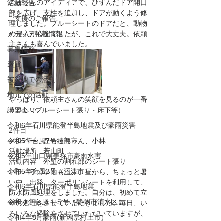
のまさんのアイディアで、ひずんだドア開口
活動報告
部を広げ、支柱を追加し、ドアが動くよう修
ご支援のご報告
理しました。ブルーシートのドアだと、動物
メディア掲載情報
の侵入が心配でしたが、これで大丈夫。依頼
主さんも喜んでいました。
募集情報
褒賞
被災地での活動
地元での活動
やっぱり、依頼主さんの笑顔を見るのが一番
うれしい。
講習会（ブルーシート張り・床下等）
令和6年石川県能登半島地震及び豪雨災害
2件目
令和5年台風7号綾部市
メンバー　たもっちゃん、小林
活動場所　若山町
令和5年山口県美祢市豪雨水害
活動内容　外壁の割れ部のシート張り
令和5年台風2号（沼津市）
パラパラの小雨も止み、昼から、ちょっと暑
い中、出発。ターポリンシートを利用して、
令和5年石川県能登半島地震
防水防風処理をしました。自分は、初めて立
令和４年台風１５号（静岡市清水区）
壁の処理をさせていただきました。毎日、い
ろいろな経験をさせていただいていますが、
令和4年8月豪雨(新潟県村上市）