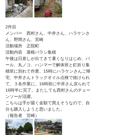
2件目
メンバー　西村さん、中井さん、ハラケンさ
ん、野間さん、宮崎
活動場所　正院町
活動内容　屋根バラシ集積
午後は日差しが出てきて暑くなりはじめ、バ
ール、丸ノコ、ハンマーで解体班と釘折り集
積班に別れて作業、15時にハラケンさんご帰
宅、中井さんトラックオイル点検で抜けられ
て、３名作業に。16時前に中井さん戻られて
16時半に完了。またしても西村さんのチェー
ンソーが活躍。
こちらは手が届く金額で買えそうなので、自
分も購入しようと思いました。
（報告者　宮崎）