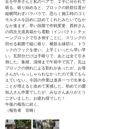
近を中井さんと私のペアで、２手に分かれて
斫る。斫り始めると、ブロックの鉄筋位置が
縦横問わずバラバラで、恐らく施工時のゴミ
モルタルを詰めに詰めてくれたみたいでなか
なか進まず。早い段階で作戦変更、西村さん
の四次元道具箱から電動（インパクト）チェ
ーンブロックで引き倒すことに。スリングの
回せる範囲で縦に斫り、横筋を縁切り、トラ
ックのフックを使い。上手くいったら早い早
い。瓦部分だけは手斫りで、あとは全て引き
倒した。集積、清掃まで午前中で完了。瓦は
ブロックの倒れによる割れがあったが、お母
さんがいらっしゃられなかったので見てもら
えていない。今回の作業は道具一つで出来る
ことが増えると改めて実感した。初めての愛
知人さん作業でしたが、みなさんありがとう
ございました。お疲れ様でした！
午後の報告に続く。
（報告者　宮崎）