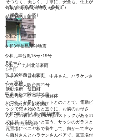
そつなく、美しく、丁寧に、安全も、仕上が
令和4年福島県沖地震（桑折町）
りも追求したいと思います。
（報告者　小林）
令和3年8月豪雨
令和3年7月豪雨
令和2年7月豪雨
令和3年福島県沖地震
令和元年台風15号･19号
Bチーム
令和元年九州北部豪雨
1件目
平成30年西日本豪雨
メンバー　西村さん、中井さん、ハラケンさ
ん、宮崎
平成30年大阪台風21号
活動場所　飯田町
平成30年大阪北部地震
活動内容　ブロック塀解体
いつもより早いスタートとのことで、電動ピ
その他の災害支援活動
ックで突き始めると直ぐに、お隣のお母さ
令和7年九州大雨水害福津市
ん、塀の裏に未使用の瓦のストックがあるの
で注意して欲しいと言う。サッシのガラスと
令和8年熊本地震
瓦置場にベニヤ板で養生して、向かって左か
ら西村さんとハラケンさんペアで、瓦置場付