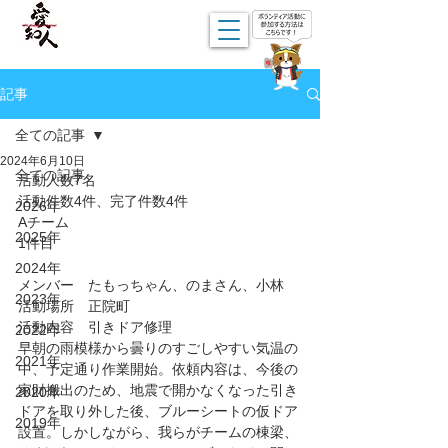
記事
全ての記事
2024年6月10日
全ての記事
活動人数7名
活動件数4件、完了件数4件
2026年
Aチーム
2025年
1件目
2024年
メンバー　たもっちゃん、のまさん、小林
2023年
活動場所　正院町
活動内容　引きドア修理
2022年
早朝の雨模様から曇りのすごしやすい気温の
2021年
中、予定通り作業開始。依頼内容は、今後の
家財搬出のため、地震で開かなくなった引き
2020年
ドアを取り外した後、ブルーシートの仮ドア
2019年
設置。しかしながら、我らがチームの棟梁、