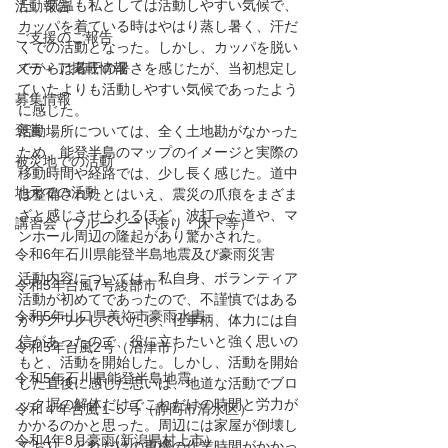
た。気温も私としては活動しやすい気候で、
活動報告
カッパを着ている時はやはり蒸し暑く、汗だ
ご支援のご報告
くでの活動となった。しかし、カッパを脱い
メディア掲載情報
でからは若干の暑さを感じたが、当初想定し
ていたよりも活動しやすい気候であったよう
募集情報
に感じた。
褒賞
活動場所については、全く土地勘がなかった
ため、能登半島のマップのイメージと実際の
被災地での活動
移動時間や経路では、少し長く感じた。道中
地元での活動
は整備されたとはいえ、震災の爪痕をまざま
ざと感じさせられるほど、波打った道や、マ
講習会（ブルーシート張り・床下等）
ンホール周辺の隆起があり驚かされた。
令和6年石川県能登半島地震及び豪雨災害
活動内容については、私自身、ボランティア
令和5年台風7号綾部市
活動が初めてであったので、不謹慎ではある
令和5年山口県美祢市豪雨水害
がワクワクしていたし、仕事柄、体力には自
信があったので、役に立ちたいと強く思いの
令和5年台風2号（沼津市）
もと、活動を開始した。しかし、活動を開始
令和5年石川県能登半島地震
した直後に感じた思いは、地道な活動でブロ
ック塀の解体だけでこれだけの時間と労力が
令和４年台風１５号（静岡市清水区）
かかるのかと思った。周辺には家屋が倒壊し
令和4年8月豪雨(新潟県村上市）
ており、どれだけの重機の作業時間がかかっ