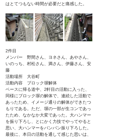
はとてつもない時間が必要だと痛感した。
2件目
メンバー　野間さん、ヨネさん、あやさん、
いのっち、村松さん、満さん、伊藤さん、安
藤
活動場所　大谷町
活動内容　ブロック塀解体
ベースに帰る道中、2軒目の活動に入った、
同様にブロック塀の解体で、連続した活動で
あったため、イメージ通りの解体ができたつ
もりである。ただ、塀の一部が生コンであっ
たため、なかなか大変であった。大ハンマー
を振り下ろし、とにかく力技でやってやると
思い、大ハンマーをバンバン振り下ろした。
最後に、本日の活動を通して感じた思いは、