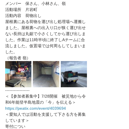
メンバー　保さん、小林さん、嶺
活動場所　片岩町
活動内容　荷物出し
屋根裏にある荷物を運び出し処理場へ運搬し
ました。屋根裏への出入り口が狭く運び出せ
ない長持は丸鋸で小さくしてから運び出しま
した。作業は11時半頃に終了しAチームに合
流しました。仮置場では何周もしてしまいま
した。
（報告者 嶺）
-----------------
＜【参加者募集中】7/28開催　被災地から令
和6年能登半島地震の「今」を伝える＞
https://peatix.com/event/4039694
＜愛知人では活動を支援して下さる方を募集
しています＞
寄付につい