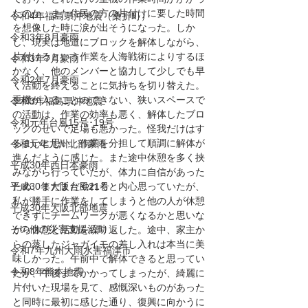
たのか、また住民の方の片付けに要した時間
令和4年福島県沖地震（桑折町）
を想像した時に涙が出そうになった。しか
令和3年8月豪雨
し、現実は地道にブロックを解体しながら、
片付けるという作業を人海戦術によりするほ
令和3年7月豪雨
かなく、他のメンバーと協力して少しでも早
令和2年7月豪雨
く活動を終えることに気持ちを切り替えた。
重機が入ることのできない、狭いスペースで
令和3年福島県沖地震
の活動は、作業の効率も悪く、解体したブロ
令和元年台風15号･19号
ックのせいで足場も悪かった。怪我だけはす
るまいと思い、作業を分担して順調に解体が
令和元年九州北部豪雨
進んだように感じた。また途中休憩を多く挟
平成30年西日本豪雨
みながら行っていたが、体力に自信があった
平成30年大阪台風21号
ため、まだまだやれると内心思っていたが、
私が勝手に作業をしてしまうと他の人が休憩
平成30年大阪北部地震
できずにチームワークが悪くなるかと思いな
その他の災害支援活動
がら休憩と活動を繰り返した。途中、家主か
らの蒸したジャガイモの差し入れは本当に美
令和7年九州大雨水害福津市
味しかった。午前中で解体できると思ってい
令和8年熊本地震
たが、午後までかかってしまったが、綺麗に
片付いた現場を見て、感慨深いものがあった
と同時に最初に感じた通り、復興に向かうに