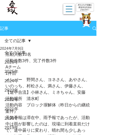
記事
全ての記事
2024年7月9日
全ての記事
活動人数10名
活動件数3件、完了件数3件
2026年
Aチーム
2025年
1件目
メンバー　野間さん、ヨネさん、あやさん、
2024年
いのっち、村松さん、満さん、伊藤さん、
2023年
【途中合流】小林さん、ミネちゃん、安藤
活動場所　清水町
2022年
活動内容　ブロック塀解体（昨日からの継続
2021年
案件）
天気予報は滞在中、雨予報であったが、活動
2020年
中は雨が影響したのは、現場に到着直前だけ
2019年
で、途中曇りに変わり、晴れ間も少しあっ