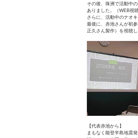
その後、珠洲で活動中の
ありました。（WEB視聴
令和４年台風１５号（静岡市清水
さらに、活動中のナオキ
最後に、赤池さんが初参
正久さん製作）を視聴し
令和3年8月豪雨
令和3年7月
令和元年九州北部豪雨
【代表赤池から】
まもなく能登半島地震発