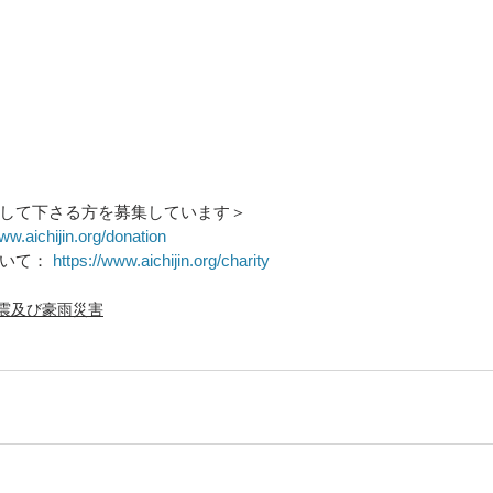
して下さる方を募集しています＞
ww.aichijin.org/donation
いて： 
https://www.aichijin.org/charity
震及び豪雨災害