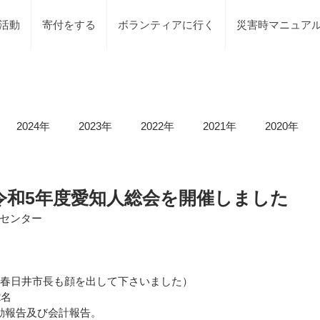
活動
寄付をする
ボランティアに行く
災害時マニュア
2024年
2023年
2022年
2021年
2020年
載情報
募集情報
褒賞
被災地での活動
地元で
28 令和5年度愛知人総会を開催しました
センター
等）
令和6年石川県能登半島地震及び豪雨災害
令和5年
黒春日井市長も顔を出して下さいました）
2名
令和5年台風2号（沼津市）
令和5年石川県能登半島地震
動報告及び会計報告。