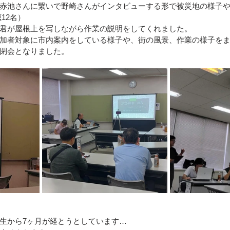
赤池さんに繋いで野崎さんがインタビューする形で被災地の様子
12名）
区）
令和4年8月豪雨(新潟県村上市）
令和4年福島県沖
君が屋根上を写しながら作業の説明をしてくれました。
加者対象に市内案内をしている様子や、街の風景、作業の様子を
閉会となりました。
豪雨
令和2年7月豪雨
令和3年福島県沖地震
令和元年
生から7ヶ月が経とうとしています…