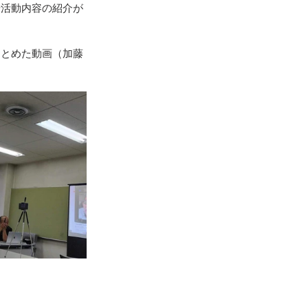
や活動内容の紹介が
地震（桑折町）
まとめた動画（加藤
台風15号･19号