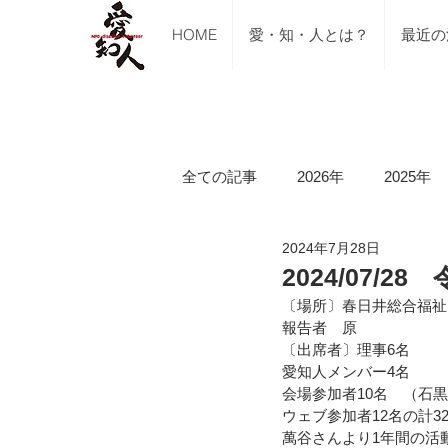
HOME
愛・知・人とは？
最近の
全ての記事
2026年
2025年
2024年7月28日
ご支援のご報告
メディア掲
2024/07/
〔場所〕春日井総合福祉
報告者　原
講習会（ブルーシート張り・床下
〔出席者〕理事6名　
愛知人メンバー4名
会場参加者10名　（石
ウェブ参加者12名の計3
令和5年山口県美祢市豪雨水害
萬谷さんより1年間の活