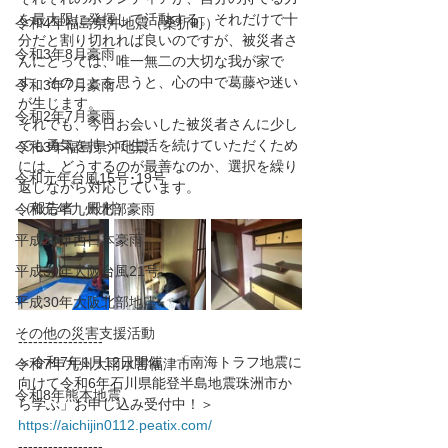
を最大限に発揮して活動する。それだけで十
令和4年福島県沖地震（桑折町）
分だと割り切れれば良いのですが、被災者さ
令和3年8月豪雨
んにとっては、唯一無二の大切な我が家で
す。そのことを思うと、心の中で葛藤や迷い
令和3年7月豪雨
が生じます。
令和2年7月豪雨
それでも、今日お会いした被災者さんに少し
でも勇気を持って生活を続けていただくため
令和3年福島県沖地震
には、どうするのが最善なのか、選択を繰り
令和元年台風15号･19号
返しながら対応しています。
（報告者　殿村）
令和元年九州北部豪雨
平成30年西日本豪雨
平成30年大阪台風21号
平成30年大阪北部地震
その他の災害支援活動
-----------------
＜令和7年1月12日開催　「南海トラフ地震に
令和7年九州大雨水害福津市
向けて令和6年石川県能登半島地震珠洲市か
令和8年熊本地震
ら学ぶ」お申し込み受付中！＞
https://aichijin0112.peatix.com/
-----------------