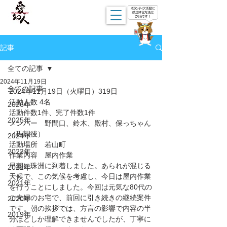
記事
全ての記事
2024年11月19日
全ての記事
2024年11月19日（火曜日）319日
活動人数 4名
2026年
活動件数1件、完了件数1件
2025年
メンバー　野間口、鈴木、殿村、保っちゃん
（現調後）
2024年
活動場所　若山町
2023年
作業内容　屋内作業
早朝に珠洲に到着しました。あられが混じる
2022年
天候で、この気候を考慮し、今日は屋内作業
2021年
を行うことにしました。今回は元気な80代の
ご夫婦のお宅で、前回に引き続きの継続案件
2020年
です。朝の挨拶では、方言の影響で内容の半
2019年
分ほどしか理解できませんでしたが、丁寧に