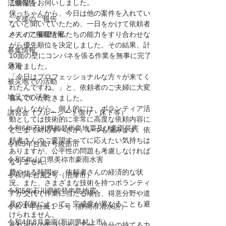
ご要望をお伺いしました。
活動報告
保っちゃんから、今日は他の案件を入れてい
ご支援のご報告
ないと聞いていたため、一日をかけて依頼者
メディア掲載情報
さんのご要望と私たちの能力をすり合わせな
がら優先順位を決定しました。その結果、計
募集情報
10面の壁にコンパネを張る作業を無事に完了
褒賞
させました。
「今日はプロフェッショナルな方々が来てく
被災地での活動
れたんですね。」と、依頼者のご夫婦に大変
地元での活動
喜んでいただきました。
しかしながら、個人的には、ボランティア活
講習会（ブルーシート張り・床下等）
動としては技術的に非常に高度な依頼内容に
令和6年石川県能登半島地震及び豪雨災害
どこまで対応すべきか、いつも悩みます。依
頼者さんのご要望すべてに応えたい気持ちは
令和5年台風7号綾部市
ありますが、公平性の問題も考慮しなければ
令和5年山口県美祢市豪雨水害
なりません。
費やせる時間や、依頼者さんの経済的な状
令和5年台風2号（沼津市）
況。また、さまざまな技術を持つボランティ
令和5年石川県能登半島地震
アが交代で作業に当たる場合、得意分野や道
具の有無によって、完成度が異なることも避
令和４年台風１５号（静岡市清水区）
けられません。
令和4年8月豪雨(新潟県村上市）
それぞれのボランティアが、自分の持てる力