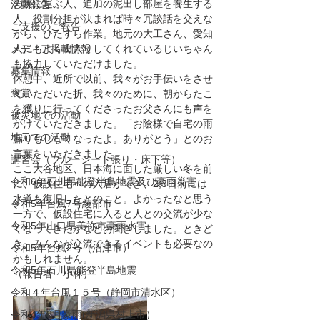
の裏に運ぶ人、追加の泥出し部屋を養生する
活動報告
人。役割分担が決まれば時々冗談話を交えな
ご支援のご報告
がら、ひたすら作業。地元の大工さん、愛知
メディア掲載情報
人にもよく出入りしてくれているじいちゃん
も協力していただけました。
募集情報
休憩中、近所で以前、我々がお手伝いをさせ
褒賞
ていただいた折、我々のために、朝からたこ
を獲りに行ってくださったお父さんにも声を
被災地での活動
かけていただきました。「お陰様で自宅の雨
地元での活動
漏りもしなくなったよ。ありがとう」とのお
言葉をいただきました。
講習会（ブルーシート張り・床下等）
ここ大谷地区、日本海に面した厳しい冬を前
令和6年石川県能登半島地震及び豪雨災害
に、仮設住宅への入居ができ、2,3日前には
水道も復旧したとのこと。よかったなと思う
令和5年台風7号綾部市
一方で、仮設住宅に入ると人との交流が少な
令和5年山口県美祢市豪雨水害
くなってきたかなとお聞きしました。ときど
き、みんなが交流できるイベントも必要なの
令和5年台風2号（沼津市）
かもしれません。
令和5年石川県能登半島地震
（報告者　小林）
令和４年台風１５号（静岡市清水区）
令和4年8月豪雨(新潟県村上市）