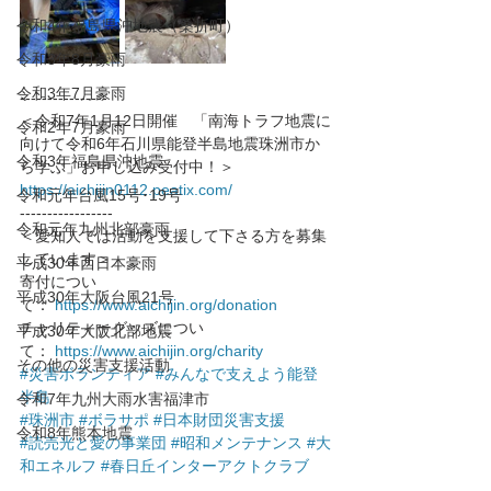
令和4年福島県沖地震（桑折町）
令和3年8月豪雨
令和3年7月豪雨
----------------
＜令和7年1月12日開催　「南海トラフ地震に
令和2年7月豪雨
向けて令和6年石川県能登半島地震珠洲市か
令和3年福島県沖地震
ら学ぶ」お申し込み受付中！＞
https://aichijin0112.peatix.com/
令和元年台風15号･19号
-----------------
令和元年九州北部豪雨
＜愛知人では活動を支援して下さる方を募集
しています＞
平成30年西日本豪雨
寄付につい
平成30年大阪台風21号
て： 
https://www.aichijin.org/donation
チャリティーグッズについ
平成30年大阪北部地震
て： 
https://www.aichijin.org/charity
その他の災害支援活動
#災害ボランティア
#みんなで支えよう能登
半島
令和7年九州大雨水害福津市
#珠洲市
#ボラサポ
#日本財団災害支援
令和8年熊本地震
#読売光と愛の事業団
#昭和メンテナンス
#大
和エネルフ
#春日丘インターアクトクラブ