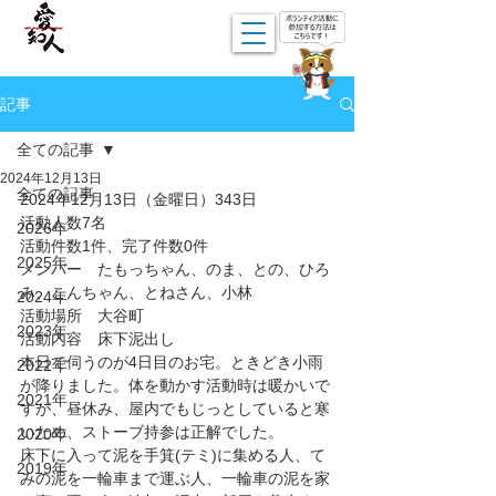
記事
全ての記事
2024年12月13日
全ての記事
2024年12月13日（金曜日）343日
活動人数7名
2026年
活動件数1件、完了件数0件
2025年
メンバー　たもっちゃん、のま、との、ひろ
み、こんちゃん、とねさん、小林
2024年
活動場所　大谷町
2023年
活動内容　床下泥出し
本日で伺うのが4日目のお宅。ときどき小雨
2022年
が降りました。体を動かす活動時は暖かいで
2021年
すが、昼休み、屋内でもじっとしていると寒
いため、ストーブ持参は正解でした。
2020年
床下に入って泥を手箕(テミ)に集める人、て
2019年
みの泥を一輪車まで運ぶ人、一輪車の泥を家