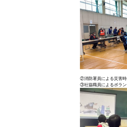
令和４年台風１５号（静岡市清水
令和3年8月豪雨
令和3年7月
令和元年九州北部豪雨
②消防署員による災害時
③社協職員によるボラン