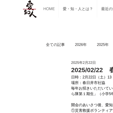
HOME
愛・知・人とは？
最近の
全ての記事
2026年
2025年
2025年2月22日
ご支援のご報告
メディア掲
2025/02
日時：2月22日（土）13：
場所：春日井市社協
講習会（ブルーシート張り・床下
毎年お招きいただいてい
ら隊第１期生」（小学5
開会のあいさつ後、愛知
令和5年山口県美祢市豪雨水害
①災害救援ボランティア