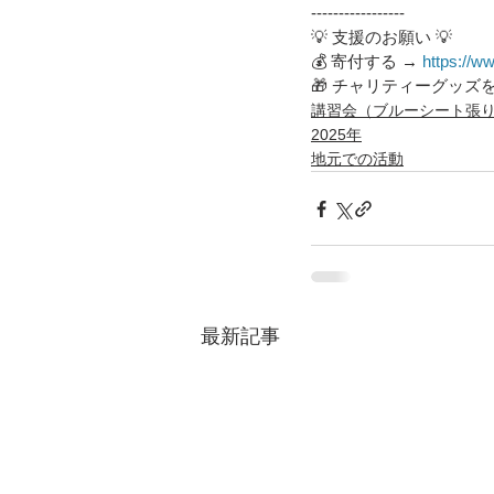
-----------------
💡 支援のお願い 💡
💰 寄付する → 
https://ww
🎁 チャリティーグッズを
講習会（ブルーシート張
2025年
地元での活動
最新記事