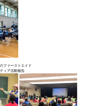
区）
令和4年8月豪雨(新潟県村上市）
令和4年福島県沖
豪雨
令和2年7月豪雨
令和3年福島県沖地震
令和元年
のファーストエイド
ティア活動報告