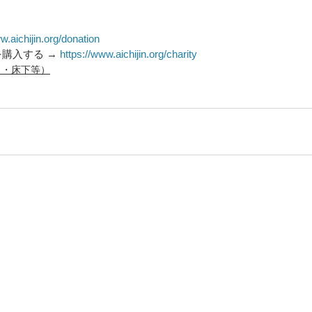
w.aichijin.org/donation
購入する → 
https://www.aichijin.org/charity
り・床下等）