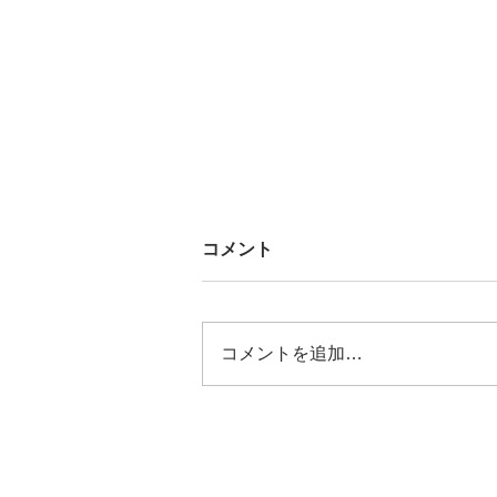
コメント
コメントを追加…
2026/07/18 別府市社会福祉
協議会の災害ボランティア養
成講座にて講義をさせて貰い