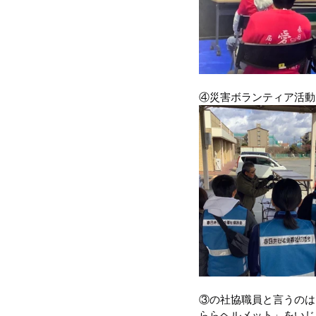
④災害ボランティア活動
③の社協職員と言うのは
ららヘルメット」をいじ