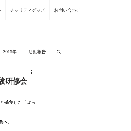
ル
チャリティグッズ
お問い合わせ
2019年
活動報告
の活動
体験研修会
台風7号綾部市
協が募集した「ぼら
会へ。