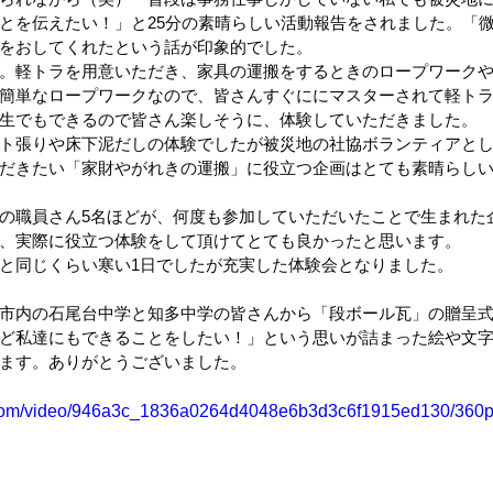
とを伝えたい！」と25分の素晴らしい活動報告をされました。「
をおしてくれたという話が印象的でした。
。軽トラを用意いただき、家具の運搬をするときのロープワーク
簡単なロープワークなので、皆さんすぐににマスターされて軽ト
生でもできるので皆さん楽しそうに、体験していただきました。
ト張りや床下泥だしの体験でしたが被災地の社協ボランティアと
だきたい「家財やがれきの運搬」に役立つ企画はとても素晴らし
の職員さん5名ほどが、何度も参加していただいたことで生まれた
、実際に役立つ体験をして頂けてとても良かったと思います。
と同じくらい寒い1日でしたが充実した体験会となりました。
市内の石尾台中学と知多中学の皆さんから「段ボール瓦」の贈呈
ど私達にもできることをしたい！」という思いが詰まった絵や文
ます。ありがとうございました。
ic.com/video/946a3c_1836a0264d4048e6b3d3c6f1915ed130/360p