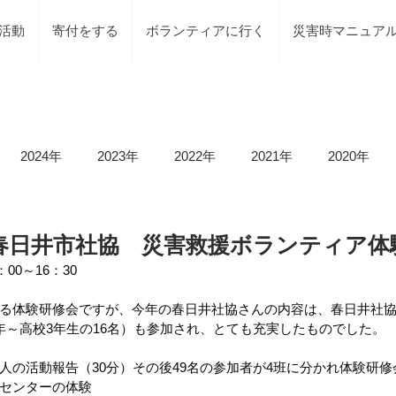
活動
寄付をする
ボランティアに行く
災害時マニュア
2024年
2023年
2022年
2021年
2020年
載情報
募集情報
褒賞
被災地での活動
地元で
/22 春日井市社協 災害救援ボランティア
00～16：30　
等）
令和6年石川県能登半島地震及び豪雨災害
令和5年
る体験研修会ですが、今年の春日井社協さんの内容は、春日井社
年～高校3年生の16名）も参加され、とても充実したものでした。
人の活動報告（30分）その後49名の参加者が4班に分かれ体験研修
令和5年台風2号（沼津市）
令和5年石川県能登半島地震
センターの体験