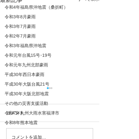
最新記事
令和4年福島県沖地震（桑折町）
令和3年8月豪雨
令和3年7月豪雨
令和2年7月豪雨
令和3年福島県沖地震
令和元年台風15号･19号
令和元年九州北部豪雨
平成30年西日本豪雨
平成30年大阪台風21号
平成30年大阪北部地震
その他の災害支援活動
令和7年九州大雨水害福津市
コメント
令和8年熊本地震
コメントを追加…
2026/08/01 令和6年石川
2026/07/21