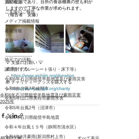
婦の住居であり、台所の食器棚裏の壁も剥が
活動報告
しますので丁寧な作業が求められます。
ご支援のご報告
（報告者　安藤）
メディア掲載情報
募集情報
褒賞
被災地での活動
-----------------
地元での活動
💡 支援のお願い 💡
💰 寄付する 
講習会（ブルーシート張り・床下等）
→ 
https://www.aichijin.org/donation
令和6年石川県能登半島地震及び豪雨災害
🎁 チャリティーグッズを購入する 
令和5年台風7号綾部市
→ 
https://www.aichijin.org/charity
令和6年石川県能登半島地震及び豪雨災害
令和5年山口県美祢市豪雨水害
2025年
令和5年台風2号（沼津市）
令和5年石川県能登半島地震
令和４年台風１５号（静岡市清水区）
令和4年8月豪雨(新潟県村上市）
すべて表示