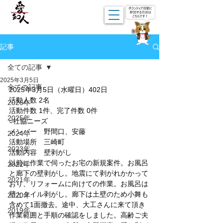
記事
全ての記事
2025年3月5日
全ての記事
2025年3月5日（水曜日）402日
活動人数 2名
2026年
活動件数 1件、完了件数 0件
2025年
○社協ニーズ
メンバー　野間口、安藤
2024年
活動場所　三崎町
2023年
活動内容　壁剥がし
以前に作業で伺ったお宅の新規案件。お風呂
2022年
と廊下の壁剥がし。地震にて剥がれかかって
2021年
おり、リフォームに向けての作業。お風呂は
壁とタイル剥がし。廊下は土壁のため小舞も
2020年
含めて1面撤去。途中、大工さんに来て頂き
2019年
作業範囲と手順の確認をしました。高齢ご夫