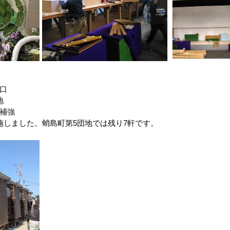
口
地
補強
施しました。蛸島町第5団地では残り7軒です。