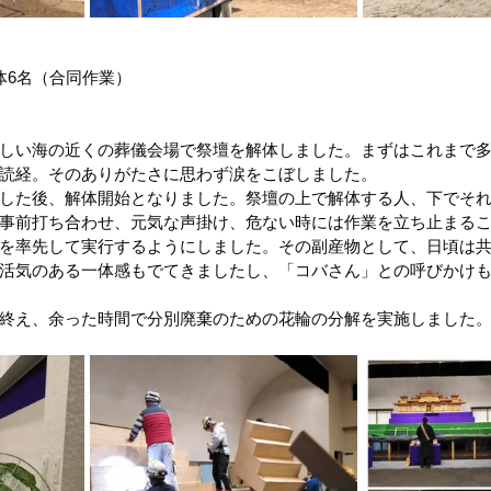
体6名（合同作業）
しい海の近くの葬儀会場で祭壇を解体しました。まずはこれまで
読経。そのありがたさに思わず涙をこぼしました。
した後、解体開始となりました。祭壇の上で解体する人、下でそ
事前打ち合わせ、元気な声掛け、危ない時には作業を立ち止まる
を率先して実行するようにしました。その副産物として、日頃は
活気のある一体感もでてきましたし、「コバさん」との呼びかけ
終え、余った時間で分別廃棄のための花輪の分解を実施しました