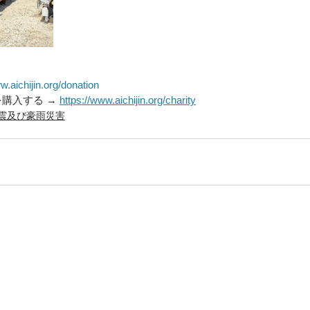
w.aichijin.org/donation
購入する → 
https://www.aichijin.org/charity
震及び豪雨災害