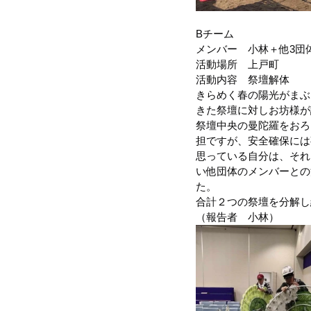
Bチーム
メンバー　小林＋他3団
活動場所　上戸町
活動内容　祭壇解体
きらめく春の陽光がまぶ
きた祭壇に対しお坊様が
祭壇中央の曼陀羅をおろ
担ですが、安全確保には
思っている自分は、それ
い他団体のメンバーとの
た。
合計２つの祭壇を分解し
（報告者　小林）