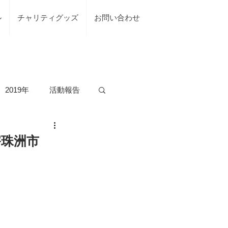
ル
チャリティグッズ
お問い合わせ
2019年
活動報告
の活動
害珠洲市
台風7号綾部市