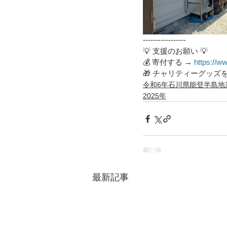
-----------------
💡 支援のお願い 💡
💰 寄付する → 
https://ww
🎁 チャリティーグッズを
令和6年石川県能登半島地
2025年
最新記事