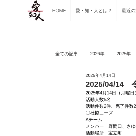
HOME
愛・知・人とは？
最近の
全ての記事
2026年
2025年
2025年4月14日
ご支援のご報告
メディア掲
2025/04
2025年4月14日（月曜日
活動人数5名
講習会（ブルーシート張り・床下
活動件数2件、完了件数
〇社協ニーズ
Aチーム
メンバー　野間口、さゆ
令和5年山口県美祢市豪雨水害
活動場所　宝立町