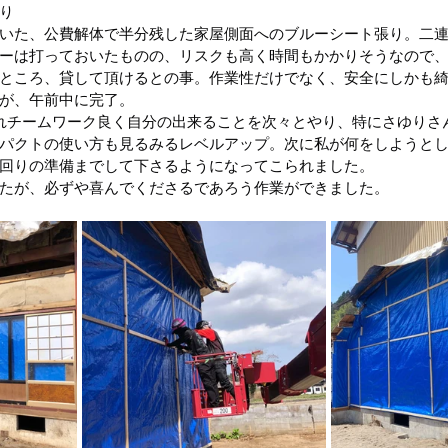
り
いた、公費解体で半分残した家屋側面へのブルーシート張り。二
区）
令和4年8月豪雨(新潟県村上市）
令和4年福島県沖
ーは打っておいたものの、リスクも高く時間もかかりそうなので
ところ、貸して頂けるとの事。作業性だけでなく、安全にしかも
が、午前中に完了。
れチームワーク良く自分の出来ることを次々とやり、特にさゆりさ
豪雨
令和2年7月豪雨
令和3年福島県沖地震
令和元年
パクトの使い方も見るみるレベルアップ。次に私が何をしようと
回りの準備までして下さるようになってこられました。
たが、必ずや喜んでくださるであろう作業ができました。