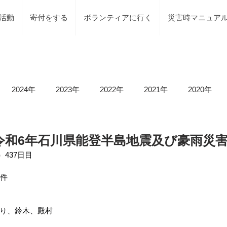
活動
寄付をする
ボランティアに行く
災害時マニュア
2024年
2023年
2022年
2021年
2020年
載情報
募集情報
褒賞
被災地での活動
地元で
/14 令和6年石川県能登半島地震及び豪雨災
）437日目
等）
令和6年石川県能登半島地震及び豪雨災害
令和5年
2件
り、鈴木、殿村
令和5年台風2号（沼津市）
令和5年石川県能登半島地震