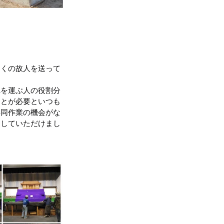
多くの故人を送って
れを運ぶ人の役割分
ことが必要といつも
共同作業の機会がな
もしていただけまし
。