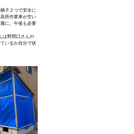
連梯子２つで安全に
地震（桑折町）
、高所作業車が空い
綺麗に。午後も必要
んは野間口さんの
台風15号･19号
しているか自分で状