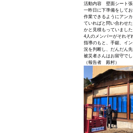
活動内容　壁面シート張
一昨日に下準備をしてお
令和４年台風１５号（静岡市清水
作業できるようにアンカ
ていればと問い合わせた
かと見積もっていました
4人のメンバーがそれぞ
令和3年8月豪雨
令和3年7月
指導のもと、手鋸、イン
況を判断し、だんだん先
被災者さんはお留守でし
令和元年九州北部豪雨
（報告者　殿村）