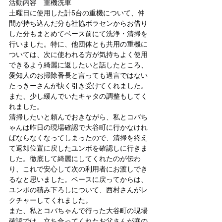
活動内容　重機洗車
土曜日に使用した計5台の重機について、仲
間が持ち込んだ分も社協ボラセンからお借り
した分もまとめてベース前にて洗浄・清掃を
行いました。特に、他団体とも共用の重機に
ついては、次に使われる方が気持ちよく使用
できるよう綺麗に返したいと話したところ、
愛知人のお掃除番長と言っても過言ではない
たっきーさんが快く引き受けてくれました。
また、少し緩んでいたキャタの調整もしてく
れました。
清掃したいと頼んでおきながら、私とコバち
ゃんは昨日の現場確認で大谷町に行かなけれ
ばならなくなってしまったので、清掃を終え
て返却位置に戻したユンボを確認しに行きま
した。徹底して綺麗にしてくれたのが伝わ
り、これで安心して次の利用者にお渡しでき
るなと思いました。ベースに戻ってからは、
ユンボの積み下ろしについて、西村さんがレ
クチャーしてくれました。
また、私とコバちゃんで行った大谷町の現場
確認では、立ち合ってくれたお父さんが庭の