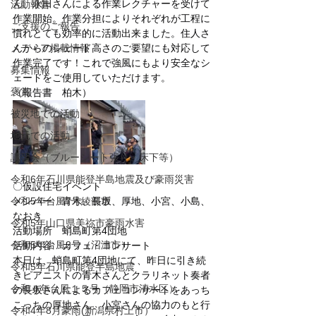
ん、永田さんによる作業レクチャーを受けて
活動報告
作業開始。作業分担によりそれぞれが工程に
ご支援のご報告
慣れとても効率的に活動出来ました。住人さ
メディア掲載情報
んからのシェード高さのご要望にも対応して
作業完了です！これで強風にもより安全なシ
募集情報
ェードをご使用していただけます。
褒賞
（報告書　柏木）
被災地での活動
地元での活動
講習会（ブルーシート張り・床下等）
令和6年石川県能登半島地震及び豪雨災害
〇仮設住宅イベント
令和5年台風7号綾部市
メンバー　青木、長坂、厚地、小宮、小島、
なおき
令和5年山口県美祢市豪雨水害
活動場所　蛸島町第4団地
令和5年台風2号（沼津市）
活動内容　カフェ・コンサート
本日は、蛸島町第4団地にて、昨日に引き続
令和5年石川県能登半島地震
きピアニストの青木さんとクラリネット奏者
令和４年台風１５号（静岡市清水区）
の長坂さんによるカフェコンサートをあっち
こっちの厚地さん、小宮さんの協力のもと行
令和4年8月豪雨(新潟県村上市）