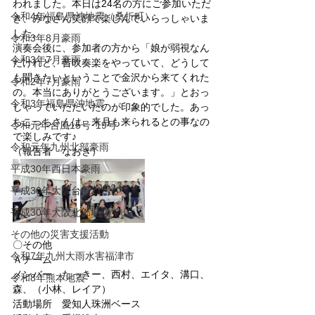
われました。本日は24名の方にご参加いただ
令和4年福島県沖地震（桑折町）
き、みなさん笑顔で楽しんでいらっしゃいま
した。
令和3年8月豪雨
演奏会後に、参加者の方から「娘が弱視なん
令和3年7月豪雨
だけれど、昔吹奏楽をやっていて、どうして
も聞きたいということで金沢から来てくれた
令和2年7月豪雨
の。本当にありがとうございます。」とおっ
令和3年福島県沖地震
しゃっていただいたのが印象的でした。あっ
ちこっちさんは、来月も来られるとの事なの
令和元年台風15号･19号
で楽しみです♪
令和元年九州北部豪雨
（報告者　なおき）
平成30年西日本豪雨
平成30年大阪台風21号
平成30年大阪北部地震
その他の災害支援活動
〇その他
令和7年九州大雨水害福津市
Ａチーム
メンバー　たっきー、西村、エイタ、溝口、
令和8年熊本地震
森、（小林、レイア）
活動場所　愛知人珠洲ベース