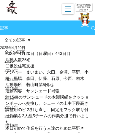
記事
全ての記事
2025年4月20日
全ての記事
2025年4月20日（日曜日）443日目
活動人数25名
2026年
〇仮設住宅支援
2025年
メンバー　まいまい、永田、金澤、平野、小
橋、馬場、森田、伊藤、石原、今西、柏木
2024年
活動場所　若山町第5団地
2023年
活動内容　サンシェード補強
計15棟のサンシェードの木製胴縁をクッショ
2022年
ンポールへ交換し、シェードの上中下段高さ
2021年
調整用のビス打ち直し、固定用フック取り付
け作業を2人組5チームの作業分担で行いまし
2020年
た。
2019年
本日初めて作業を行う人達のために平野さ