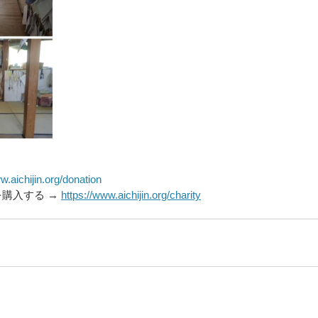
w.aichijin.org/donation
購入する → 
https://www.aichijin.org/charity