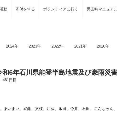
活動
寄付をする
ボランティアに行く
災害時マニュア
2024年
2023年
2022年
2021年
2020年
載情報
募集情報
褒賞
被災地での活動
地元で
/11 令和6年石川県能登半島地震及び豪雨災
）461日目
等）
令和6年石川県能登半島地震及び豪雨災害
令和5年
、まいまい、武藤、文枝、江藤、永田、今井、石田、こんちゃん
令和5年台風2号（沼津市）
令和5年石川県能登半島地震