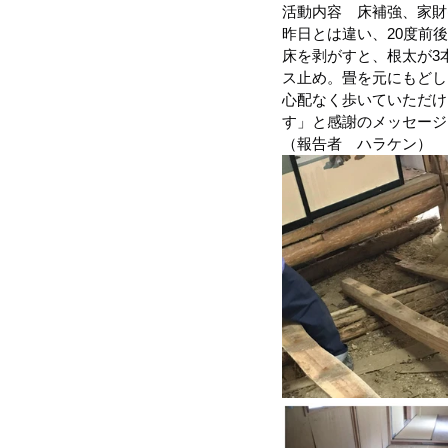
活動内容　床補強、家財
昨日とは違い、20度前
令和４年台風１５号（静岡市清水
床を剥がすと、根太が3
ス止め。畳を元にもどし
心配なく歩いていただけ
す」と感謝のメッセージ
令和3年8月豪雨
令和3年7月
（報告者　ハラケン）
令和元年九州北部豪雨