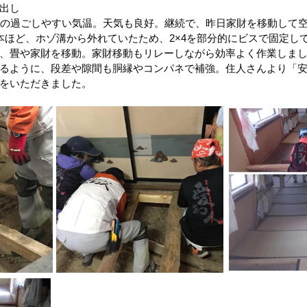
出し
後の過ごしやすい気温。天気も良好。継続で、昨日家財を移動して
区）
令和4年8月豪雨(新潟県村上市）
令和4年福島県沖
本ほど、ホゾ溝から外れていたため、2×4を部分的にビスで固定し
、畳や家財を移動。家財移動もリレーしながら効率よく作業しま
るように、段差や隙間も胴縁やコンパネで補強。住人さんより「
をいただきました。
豪雨
令和2年7月豪雨
令和3年福島県沖地震
令和元年