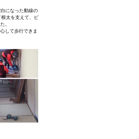
空白になった動線の
地震（桑折町）
て根太を支えて、ビ
した。
安心して歩行できま
台風15号･19号