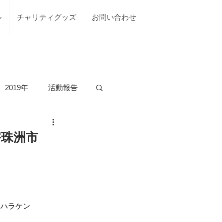
ル
チャリティグッズ
お問い合わせ
2019年
活動報告
の活動
害珠洲市
台風7号綾部市
、ハラケン