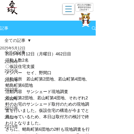
記事
全ての記事
2025年5月12日
全ての記事
2025年5月12日（月曜日）462日目
活動人数2名
2026年
〇仮設住宅支援
2025年
メンバー　セイ、野間口
活動場所　若山町第2団地、若山町第4団地、
2024年
蛸島町第6団地
2023年
活動内容　サンシェード現地調査
若山町第2団地、若山町第4団地、それぞれ2
2022年
軒のお宅のサンシェード取付のための現地調
2021年
査を行いました。仮設住宅の構造が今までと
異なっているため、本日は取付方の検討で終
2020年
わりとなりました。
2019年
さらに、蛸島町第6団地の2軒も現地調査を行