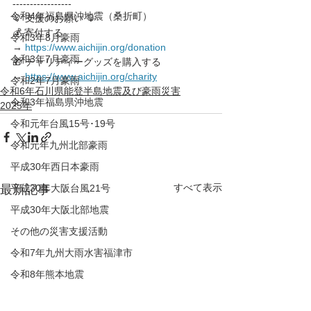
-----------------
令和4年福島県沖地震（桑折町）
💡 支援のお願い 💡
💰 寄付する 
令和3年8月豪雨
→ 
https://www.aichijin.org/donation
令和3年7月豪雨
🎁 チャリティーグッズを購入する 
→ 
https://www.aichijin.org/charity
令和2年7月豪雨
令和6年石川県能登半島地震及び豪雨災害
令和3年福島県沖地震
2025年
令和元年台風15号･19号
令和元年九州北部豪雨
平成30年西日本豪雨
すべて表示
最新記事
平成30年大阪台風21号
平成30年大阪北部地震
その他の災害支援活動
令和7年九州大雨水害福津市
令和8年熊本地震