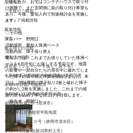
いましたが、お宅はコンテナハウスで取り付
活動報告
け困難で、また玄関側に庇の取り付け希望も
ご支援のご報告
あり、今後、愛知人内で別途検討会を実施し
メディア掲載情報
ます。
募集情報
〇その他
褒賞
メンバー　野間口
活動場所　愛知人珠洲ベース
被災地での活動
活動内容　障子張り替え
地元での活動
愛知人では、これまでお借りしていた珠洲ベ
ースを6月中旬にお返しする予定です。地震
講習会（ブルーシート張り・床下等）
の影響や一部自分たちの滞在中に破れてしま
令和6年石川県能登半島地震及び豪雨災害
った障子の張り替え作業を開始しました。本
日は、2階6畳間の障子貼り2枚と破れた障子
令和5年台風7号綾部市
の剥がし2枚を実施しました。これまでの感
令和5年山口県美祢市豪雨水害
謝の意も込め丁寧な仕上げを目指します。
（報告者　野間口）
令和5年台風2号（沼津市）
令和5年石川県能登半島地震
令和４年台風１５号（静岡市清水区）
令和4年8月豪雨(新潟県村上市）