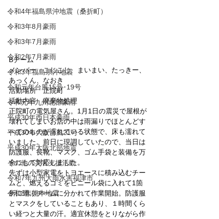
令和4年福島県沖地震（桑折町）
令和3年8月豪雨
令和3年7月豪雨
令和2年7月豪雨
Bチーム
メンバー　こじこじ、まいまい、たっきー、
令和3年福島県沖地震
あっくん、なおき
令和元年台風15号･19号
活動場所　正院町
活動内容　廃棄物処理
令和元年九州北部豪雨
正院町の電気屋さん。1月1日の震災で屋根が
平成30年西日本豪雨
壊れてしまいお店の中は雨漏りでほとんどす
べてのものが濡れている状態で、床も濡れて
平成30年大阪台風21号
いました。前日に現調していたので、当日は
平成30年大阪北部地震
防護服、長靴、マスク、ゴム手袋と装備を万
全にして対応しました。
その他の災害支援活動
先ずは小型家電をトヨエースに積み込むチー
令和7年九州大雨水害福津市
ムと、燃えるゴミをビニール袋に入れて1箇
令和8年熊本地震
所に運ぶチームに分かれて作業開始。防護服
とマスクをしていることもあり、１時間くら
い経つと大量の汗。適宜休憩をとりながら作