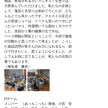
相談、希望される方にマニキュアを塗りは、
大変喜んでいただけました。私たちの企画と
して、落語と爪切りは初めてでしたが、どち
らもとても良かったです。マエストロ足立さ
んの音楽ショーは、トークも笑いのツボにぴ
ったりハマり、何度聞いても面白く大ウケで
した。笑顔が１番の健康の元ですね。
ベース閉鎖が間近ということで、今回で最後
の活動かと思ってやって来ましたが、こうし
た仮設訪問が皆さんのお力になれるなら、続
けて行きたいと、思うようになりました。少
しでもお役に立てることが、私たちの元気の
素でもあります。
（報告者　桑井）
Dチーム
メンバー　［あっちこっち］厚地、小宮、安