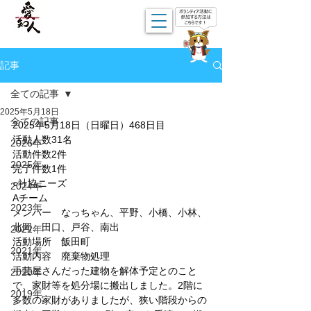
記事
全ての記事
2025年5月18日
全ての記事
2025年5月18日（日曜日）468日目
活動人数31名
2026年
活動件数2件
2025年
完了件数1件
○社協ニーズ
2024年
Aチーム
2023年
メンバー　なっちゃん、平野、小橋、小林、
北岡、田口、戸谷、南出
2022年
活動場所　飯田町
2021年
活動内容　廃棄物処理
手芸屋さんだった建物を解体予定とのこと
2020年
で、家財等を処分場に搬出しました。2階に
2019年
多数の家財がありましたが、狭い階段からの