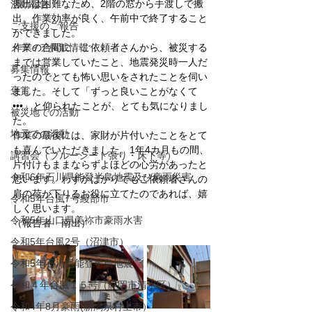
搬出は困難なため、2階の窓から手渡しで搬
活動報告
出。作業効率が良く、午前中で終了すること
ご支援のご報告
ができました。
メディア掲載情報
作業の合間に、ご依頼者さんから、被災する
までは営業していたこと、地震発災時一人だ
募集情報
ったのでとても怖い思いをされたことを伺い
褒賞
ました。そして「ずっと良いことがなくて
•••」と仰られたことが、とても気になりまし
被災地での活動
た。
地元での活動
作業の最後には、家財が片付いたことをとて
も喜んでいただきました。1年4カ月もの間、
講習会（ブルーシート張り・床下等）
片付けもままならずよほどの心労があったと
令和6年石川県能登半島地震及び豪雨災害
思います。わずかばかりでもご依頼者さんの
肩の荷が下りるお役に立てたのであれば、嬉
令和5年台風7号綾部市
しく思います。
令和5年山口県美祢市豪雨水害
（報告者　南出）
令和5年台風2号（沼津市）
令和5年石川県能登半島地震
令和４年台風１５号（静岡市清水区）
令和4年8月豪雨(新潟県村上市）