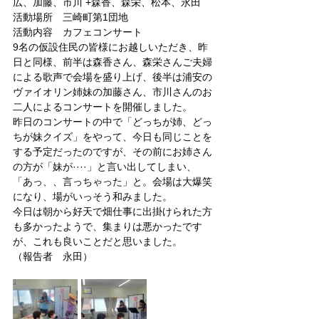
広、加藤、市川 +森香、森栄、松本、永田
活動場所　三崎町第1団地
活動内容　カフェコンサート
9名の仮設住民の皆様にお越しいただき、昨
日と同様、前半は森香さん、森栄さんご夫婦
による歌声で会場を盛り上げ、後半は浦安の
ヴァイオリン姉妹の加藤さん、市川さんのお
二人によるコンサートを開催しました。
昨日のコンサートの中で「どっちが姉、どっ
ちが妹クイズ」をやって、今日も同じことを
する予定だったのですが、その前にお姉さん
の方が「妹が····」と言い出してしまい、
「あっ、、言っちゃった」と。会場は大爆笑
になり、場がいっそう和みました。
今日は朝から好天で畑仕事に出掛けられた方
も多かったようで、集まりは悪かったです
が、これも良いことだと思いました。
（報告者　永田）