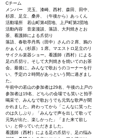
Cチーム
メンバー　児玉、漆崎、西村、森田、田中、
杉原、足立、桑井、（午後から）あっくん
活動場所　若山町第4団地、上戸町第2団地
活動内容　音楽漫談、落語、大判焼きとお
茶、看護師による爪切り
落語、春歌亭丹馬（田中）さんの２席、鴉の
かぁくん（杉原）１席。マエストロ足立のリ
サイクル楽器ショー。看護師（西村）による
足の爪切り。そして大判焼きを焼いてのお茶
会。最後に、みんなで歌おうのコーナーを行
い、予定の２時間があっという間に過ぎまし
た。
午前中の若山の参加者は29名、午後の上戸の
参加者は19名、どちらの会場でも笑いと拍手
喝采で、みんなで歌おうでも元気な歌声が聞
かれました。終わってから「こんなに笑った
のは久しぶり」「みんなで声を出して歌って
元気が出た、楽しかった」「また来て欲し
い」と仰っていただきました。
看護師（西村）による足の爪切り、足の悩み