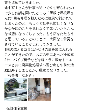
業を進めていきました。
途中家主さんが仕事の途中で立ち寄られたの
で少しお話を聞いたところ「屋根は屋根屋さ
んに3回も修理を頼んだのに強風で剥がれて
しまったのと、ちょうど仕事も忙しくなりな
かなか店のことを見れなくて気づいたらこん
な状態になってしまった。もう店をたたもう
と思っている」とのことで、大変なご苦労を
されていることが伝わってきました。
1階の燃えるゴミはかなりの量を袋に入れる
ことができたので、お店の中にあった冷蔵庫
2台、パイプ椅子などを軽トラに載せトヨエ
ースと共に廃棄物処理場へ運び出し午前の活
動は終了しましたが、継続となりました。
（報告者　なおき）
○仮設住宅支援