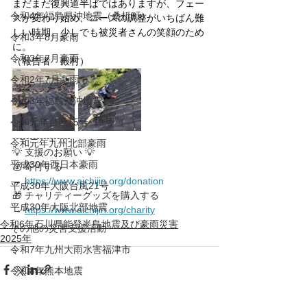
まだまだ復興道半ばではありますが、フェー
令和4年福島県沖地震（桑折町）
ズが変わり始め、ニーズの調整がいちばん難
しい時期。少しでも被災者さんの笑顔のため
令和3年8月豪雨
に。
令和3年7月豪雨
（報告者　殿村）
令和2年7月豪雨
令和3年福島県沖地震
令和元年台風15号･19号
-----------------
令和元年九州北部豪雨
💡 支援のお願い 💡
平成30年西日本豪雨
💰 寄付する 
→ 
https://www.aichijin.org/donation
平成30年大阪台風21号
🎁 チャリティーグッズを購入する 
平成30年大阪北部地震
→ 
https://www.aichijin.org/charity
令和6年石川県能登半島地震及び豪雨災害
その他の災害支援活動
2025年
令和7年九州大雨水害福津市
令和8年熊本地震