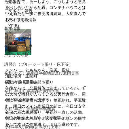
ーみんなで、あーしよう、こうしようと意見
活動報告
を出し合いながら配置。コンテナハウスとは
ご支援のご報告
いえ新たな一歩に被災者御姉妹、大変喜んで
メディア掲載情報
おられました。
（午後）
募集情報
褒賞
被災地での活動
地元での活動
講習会（ブルーシート張り・床下等）
メンバー　ともちゃん、浩美、殿村
令和6年石川県能登半島地震及び豪雨災害
活動場所　正院町
令和5年台風7号綾部市
活動内容　屋根シート張り
午後からは、公費解体は決まっているが、町
令和5年山口県美祢市豪雨水害
の大切な機材が入っている公民館倉庫へ。屋
令和5年台風2号（沼津市）
根に登ると規模も大きく、棟瓦崩れ、平瓦散
乱。明日のメイン作業日の前に、今日は安全
令和5年石川県能登半島地震
確保の為の親綱張り、平瓦並べ直しの活動。
令和４年台風１５号（静岡市清水区）
明日の作業の段取りと必要ターポリンの採寸
をして本日の作業終了。明日も継続です。
令和4年8月豪雨(新潟県村上市）