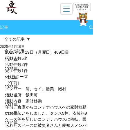
記事
全ての記事
2025年5月19日
全ての記事
2025年5月19日（月曜日）469日目
活動人数5名
2026年
活動件数2件
2025年
完了件数1件
○社協ニーズ
2024年
（午前）
2023年
メンバー　浦、セイ、浩美、殿村
活動場所　飯田町
2022年
活動内容　家財移動
2021年
午前、倉庫からコンテナハウスへの家財移動
のお手伝いをしました。タンス5棹、衣装箱9
2020年
ケース等を新しいコンテナハウスに移転。限
2019年
られたスペースに被災者さんと愛知人メンバ