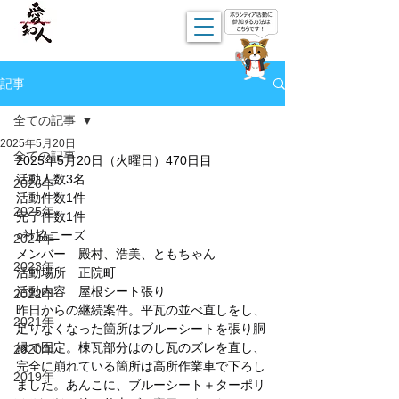
記事
全ての記事
2025年5月20日
全ての記事
2025年5月20日（火曜日）470日目
活動人数3名
2026年
活動件数1件
2025年
完了件数1件
○社協ニーズ
2024年
メンバー　殿村、浩美、ともちゃん
2023年
活動場所　正院町
活動内容　屋根シート張り
2022年
昨日からの継続案件。平瓦の並べ直しをし、
2021年
足りなくなった箇所はブルーシートを張り胴
縁で固定。棟瓦部分はのし瓦のズレを直し、
2020年
完全に崩れている箇所は高所作業車で下ろし
2019年
ました。あんこに、ブルーシート＋ターポリ