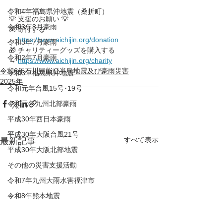
-----------------
令和4年福島県沖地震（桑折町）
💡 支援のお願い 💡
令和3年8月豪雨
💰 寄付する 
→ 
https://www.aichijin.org/donation
令和3年7月豪雨
🎁 チャリティーグッズを購入する 
令和2年7月豪雨
→ 
https://www.aichijin.org/charity
令和6年石川県能登半島地震及び豪雨災害
令和3年福島県沖地震
2025年
令和元年台風15号･19号
令和元年九州北部豪雨
平成30年西日本豪雨
平成30年大阪台風21号
すべて表示
最新記事
平成30年大阪北部地震
その他の災害支援活動
令和7年九州大雨水害福津市
令和8年熊本地震