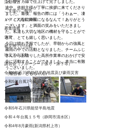
ン、マイカ線で仕上げて完了しました。
活動報告
途中、依頼主様が丁寧に挨拶に来てくださり
ご支援のご報告
ました。最後、報告の際には「うわぁー、凄
メディア掲載情報
い！こんなに綺麗になるなんて！ありがとう
ございます」と満面の笑みをいただきまし
募集情報
た。私達も大切な地区の機材を守ることがで
褒賞
きて、とても嬉しく思いました。
今日は晴れ予報でしたが、早朝からの強風と
被災地での活動
霧雨の中での活動となりました。チームふじ
地元での活動
さんからお借りした高所作業車のおかげで安
全に活動することができました。本当に有難
講習会（ブルーシート張り・床下等）
うございました。
令和6年石川県能登半島地震及び豪雨災害
（報告者　ともちゃん）
令和5年台風7号綾部市
令和5年山口県美祢市豪雨水害
令和5年台風2号（沼津市）
令和5年石川県能登半島地震
令和４年台風１５号（静岡市清水区）
令和4年8月豪雨(新潟県村上市）