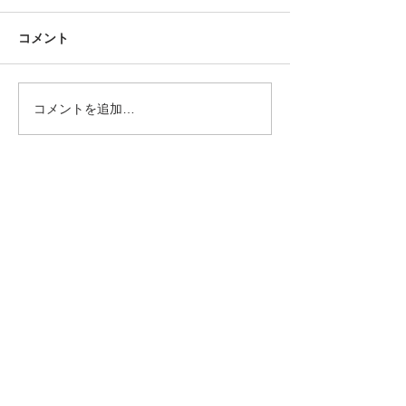
コメント
コメントを追加…
2026/08/01 令和6年石川
2026/07/21
県能登半島地震及び豪雨
県能登半島地震
災害珠洲市
災害珠洲市
協賛団体・企業