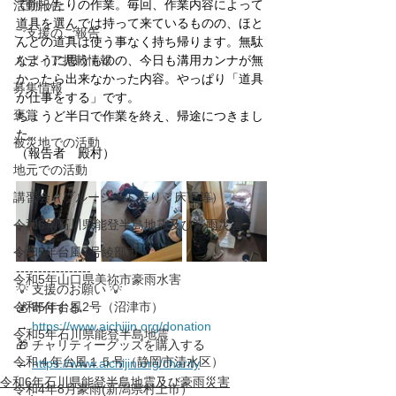
で削ったりの作業。毎回、作業内容によって
活動報告
道具を選んでは持って来ているものの、ほと
ご支援のご報告
んどの道具は使う事なく持ち帰ります。無駄
メディア掲載情報
なように思うものの、今日も溝用カンナが無
かったら出来なかった内容。やっぱり「道具
募集情報
が仕事をする」です。
褒賞
ちょうど半日で作業を終え、帰途につきまし
た。
被災地での活動
（報告者　殿村）
地元での活動
講習会（ブルーシート張り・床下等）
令和6年石川県能登半島地震及び豪雨災害
令和5年台風7号綾部市
-----------------
令和5年山口県美祢市豪雨水害
💡 支援のお願い 💡
令和5年台風2号（沼津市）
💰 寄付する 
→ 
https://www.aichijin.org/donation
令和5年石川県能登半島地震
🎁 チャリティーグッズを購入する 
令和４年台風１５号（静岡市清水区）
→ 
https://www.aichijin.org/charity
令和6年石川県能登半島地震及び豪雨災害
令和4年8月豪雨(新潟県村上市）