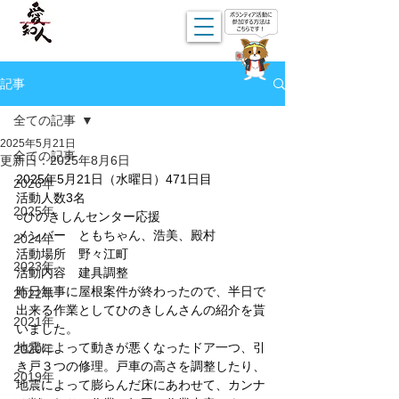
記事
全ての記事
2025年5月21日
全ての記事
更新日：
2025年8月6日
2025年5月21日（水曜日）471日目
2026年
活動人数3名
2025年
○ひのきしんセンター応援
メンバー　ともちゃん、浩美、殿村
2024年
活動場所　野々江町
2023年
活動内容　建具調整
昨日無事に屋根案件が終わったので、半日で
2022年
出来る作業としてひのきしんさんの紹介を貰
2021年
いました。
地震によって動きが悪くなったドア一つ、引
2020年
き戸３つの修理。戸車の高さを調整したり、
2019年
地震によって膨らんだ床にあわせて、カンナ