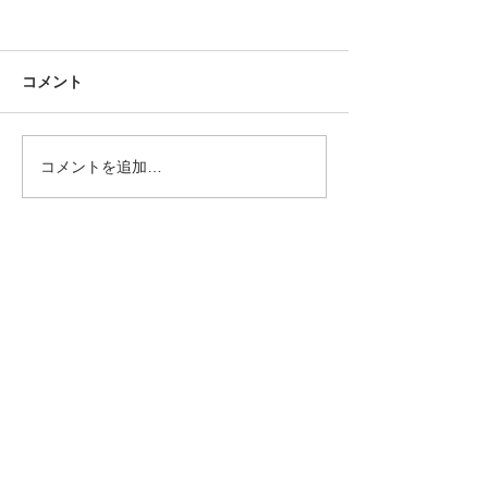
コメント
コメントを追加…
2025/12/21「津島寺巡
2025/12/13
り」の吉祥寺さんでパネ
県能登半島地震
ル展示とロープワークの
災害珠洲市
活動
協賛団体・企業