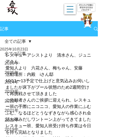
記事
全ての記事
2025年10月23日
全ての記事
レスキューアシストより　清水さん、ジュニ
アさん、
2026年
愛知人より　六花さん、梅ちゃん、安藤
2025年
活動場所：内殿　iさん邸
10/11〜13予定で仕上げと意気込みお伺いし
2024年
ましたが床下がプール状態のため2週間空け
2023年
て再挑戦させて頂きました
ご依頼者さんのご挨拶に迎えられ、レスキュ
2022年
ー班の手際にニコニコ、愛知人の作業にふむ
2021年
ふむ、なるほどとうなずきながら感心され会
話も弾みだしワントーン上がってきてました
2020年
レスキュー班、愛知人班受け持ち作業は今日
2019年
を持ち完結となりました