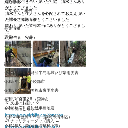
朝からお付き合い頂いた社協　清水さんあり
活動報告
がとうござました　
ご支援のご報告
清水さんと住人さんを心配されてお見え頂い
メディア掲載情報
た課長さんありがとうごさいました
関わり頂いた皆様本当にありがとうござまし
募集情報
た
褒賞
（報告者　安藤）
被災地での活動
地元での活動
講習会（ブルーシート張り・床下等）
令和6年石川県能登半島地震及び豪雨災害
令和5年台風7号綾部市
令和5年山口県美祢市豪雨水害
-----------------
令和5年台風2号（沼津市）
💡 支援のお願い 💡
令和5年石川県能登半島地震
🌱 寄付はこちら → 
https://www.aichijin.org/donation
令和４年台風１５号（静岡市清水区）
🎁 チャリティーグッズ購入 → 
令和4年8月豪雨(新潟県村上市）
https://www.aichijin.org/charity