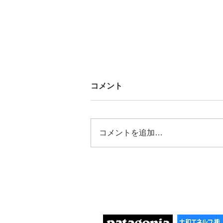
コメント
コメントを追加…
2026/08/02 令和6年石川県
能登半島地震及び豪雨災害珠
洲市
協賛団体