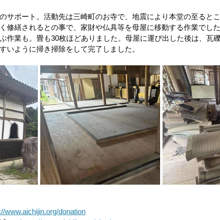
のサポート。活動先は三崎町のお寺で、地震により本堂の至ると
区）
令和4年8月豪雨(新潟県村上市）
令和4年福島県沖
く修繕されるとの事で、家財や仏具等を母屋に移動する作業でし
ぶ作業も。畳も30枚ほどありました。母屋に運び出した後は、瓦
すいように掃き掃除をして完了しました。
豪雨
令和2年7月豪雨
令和3年福島県沖地震
令和元年
://www.aichijin.org/donation