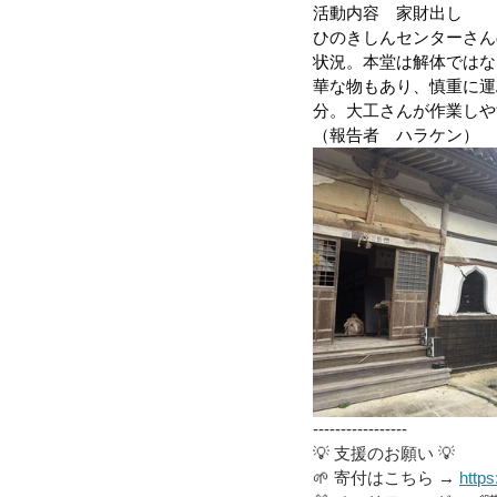
活動内容　家財出し
ひのきしんセンターさん
令和４年台風１５号（静岡市清水
状況。本堂は解体ではな
華な物もあり、慎重に運
分。大工さんが作業しや
（報告者　ハラケン）
令和3年8月豪雨
令和3年7月
令和元年九州北部豪雨
-----------------
💡 支援のお願い 💡
🌱 寄付はこちら → 
https