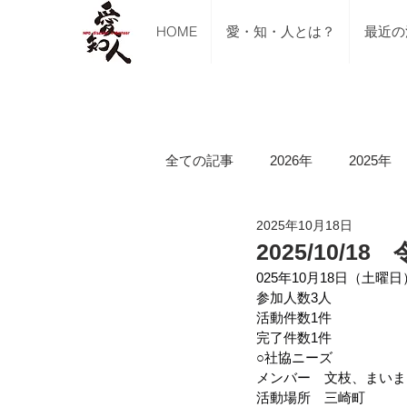
HOME
愛・知・人とは？
最近の
全ての記事
2026年
2025年
2025年10月18日
ご支援のご報告
メディア掲
2025/10
025年10月18日（土曜日
参加人数3人
講習会（ブルーシート張り・床下
活動件数1件
完了件数1件
○社協ニーズ
メンバー　文枝、まいま
令和5年山口県美祢市豪雨水害
活動場所　三崎町