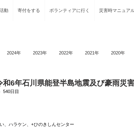
活動
寄付をする
ボランティアに行く
災害時マニュア
2024年
2023年
2022年
2021年
2020年
載情報
募集情報
褒賞
被災地での活動
地元で
/18 令和6年石川県能登半島地震及び豪雨災
）540日目
等）
令和6年石川県能登半島地震及び豪雨災害
令和5年
い、ハラケン、+ひのきしんセンター
令和5年台風2号（沼津市）
令和5年石川県能登半島地震