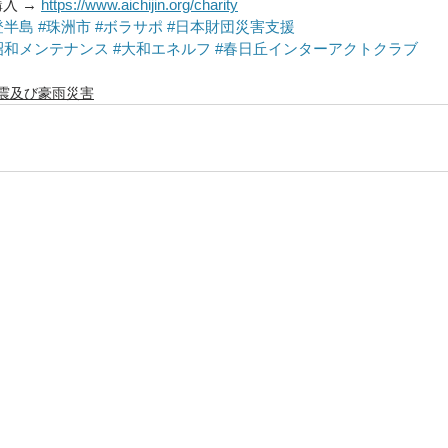
入 → 
https://www.aichijin.org/charity
登半島
#珠洲市
#ボラサポ
#日本財団災害支援
昭和メンテナンス
#大和エネルフ
#春日丘インターアクトクラブ
震及び豪雨災害