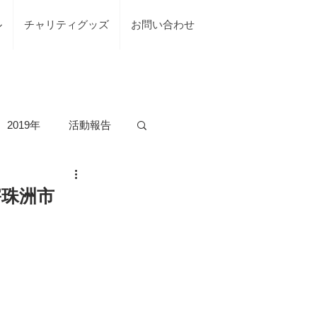
ル
チャリティグッズ
お問い合わせ
2019年
活動報告
の活動
害珠洲市
台風7号綾部市