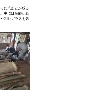
ころに爪あとが残る
地震（桑折町）
た。中には装飾が豪
礫や割れガラスを処
台風15号･19号