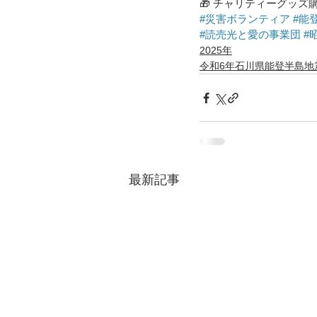
🎁 チャリティーグッズ購
#災害ボランティア
#能
#読売光と愛の事業団
#
2025年
令和6年石川県能登半島地
最新記事