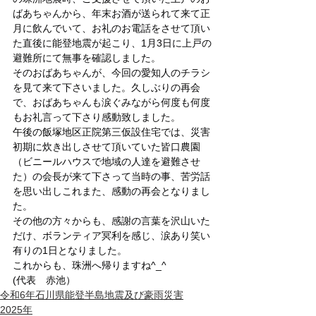
ばあちゃんから、年末お酒が送られて来て正
月に飲んでいて、お礼のお電話をさせて頂い
た直後に能登地震が起こり、1月3日に上戸の
避難所にて無事を確認しました。
そのおばあちゃんが、今回の愛知人のチラシ
を見て来て下さいました。久しぶりの再会
で、おばあちゃんも涙ぐみながら何度も何度
もお礼言って下さり感動致しました。
午後の飯塚地区正院第三仮設住宅では、災害
初期に炊き出しさせて頂いていた皆口農園
（ビニールハウスで地域の人達を避難させ
た）の会長が来て下さって当時の事、苦労話
を思い出しこれまた、感動の再会となりまし
た。
その他の方々からも、感謝の言葉を沢山いた
だけ、ボランティア冥利を感じ、涙あり笑い
有りの1日となりました。
これからも、珠洲へ帰りますね^_^
(代表　赤池）
令和6年石川県能登半島地震及び豪雨災害
2025年