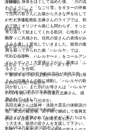
キ体操。身体をほぐして温めた後、「川の流
活動報告
れのように」と「なごり雪」をギターの伴奏
ご支援のご報告
で住民の皆さんにお腹から大きな声を出して
メディア掲載情報
いただきました。志麻さんのライブでは、初
めて聴くオリジナル曲にも関わらず、そっと
募集情報
寄り添って励ましてくれる歌詞、心地良いメ
褒賞
ロディに共感され、住民の皆さんの表情がみ
るみる優しく変化していきました。能登の復
被災地での活動
興を願って作られた曲「ハレルヤ」では、
地元での活動
「ハレルヤ〜、ハレルヤ〜♬」をコールアン
ドレスポンス！大変盛り上がり、最後は「ふ
講習会（ブルーシート張り・床下等）
るさと」を合唱。
令和6年石川県能登半島地震及び豪雨災害
「参加するつもりは無かったの」というお母
さんが志麻さんの歌に感動し「ハレルヤの歌
令和5年台風7号綾部市
詞が欲しい」また別のお母さんは「ハレルヤ
令和5年山口県美祢市豪雨水害
のCDを買いたい」その言葉に志麻さん、感
激されていました。
令和5年台風2号（沼津市）
高田志麻さんは阪神・淡路大震災の体験談の
令和5年石川県能登半島地震
他、東北の被災地、岩手県で継続して復興支
援ライブを実施されていますが「私たちはも
令和４年台風１５号（静岡市清水区）
う大丈夫。能登の皆さんを支援して下さい。
令和4年8月豪雨(新潟県村上市）
応援しています！」という岩手の皆さんのエ