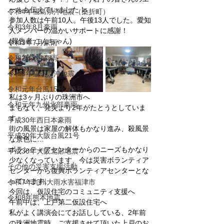
ールも伝えていました！
令和4年福島県沖地震（桑折町）
参加人数は午前10人。午後13人でした。愛知
令和3年8月豪雨
人メンバーの温かいサポートに感謝！
(報告者 こんちゃん)
令和3年7月豪雨
令和2年7月豪雨
令和3年福島県沖地震
令和元年台風15号･19号
私は3ヶ月ぶりの珠洲市へ
令和元年九州北部豪雨
まもなく、発災より2年がたとうとしていま
す。
平成30年西日本豪雨
街の風景は家屋の解体もかなり進み、殺風景
平成30年大阪台風21号
な景色に…
ボランティアセンターからのニーズもかなり
平成30年大阪北部地震
少なくなっています、今は災害ボランティア
その他の災害支援活動
センターから復興ボランティアセンターとな
っています。
令和7年九州大雨水害福津市
今回は、仮設住宅のコミュニティ支援へ
令和8年熊本地震
午前中は、上戸第二仮設住宅へ
私がよく講演会にてお話ししている、2年前
の珠洲地震時、ご支援させて頂いた上戸のお