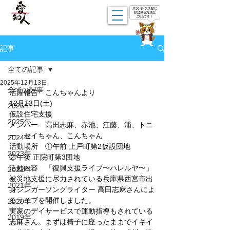
記事
全ての記事
2025年12月13日
全ての記事
活躍報告　こんちゃんより
12月13日(土)
2026年
仮設住宅支援
2025年
メンバー　高田志麻、赤池、江藤、浦、トニ
ー、セイちゃん、こんちゃん
2024年
活動場所　①午前 上戸町第2仮設団地
2023年
②午後 正院町第3団地
活動内容　「復興支援ライブ〜ハレルヤ〜」
2022年
被災地支援に尽力されている兵庫県西宮市出
2021年
身シンガーソングライター 高田志麻さんによ
るライブを開催しました。
2020年
実家のデイサービスで運動指導もされている
2019年
志麻さん。まずは椅子に座ったままでイキイ