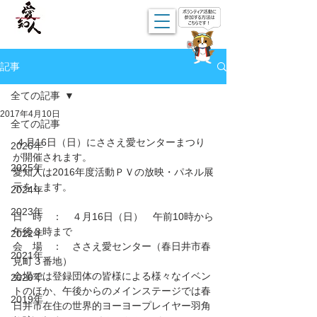
記事
全ての記事
2017年4月10日
全ての記事
 ４月16日（日）にささえ愛センターまつり
2026年
が開催されます。
2025年
愛知人は2016年度活動ＰＶの放映・パネル展
示をします。
2024年
2023年
日　時　：　４月16日（日）　午前10時から
午後３時まで
2022年
会　場　：　ささえ愛センター（春日井市春
2021年
見町３番地）
会場では登録団体の皆様による様々なイベン
2020年
トのほか、午後からのメインステージでは春
2019年
日井市在住の世界的ヨーヨープレイヤー羽角