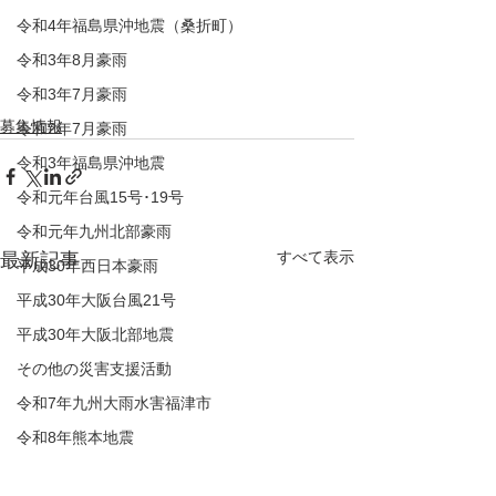
令和4年福島県沖地震（桑折町）
令和3年8月豪雨
令和3年7月豪雨
募集情報
令和2年7月豪雨
令和3年福島県沖地震
令和元年台風15号･19号
令和元年九州北部豪雨
すべて表示
最新記事
平成30年西日本豪雨
平成30年大阪台風21号
平成30年大阪北部地震
その他の災害支援活動
令和7年九州大雨水害福津市
令和8年熊本地震