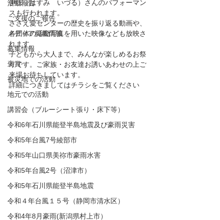
伊弦（はすみ　いづる）さんのパフォーマン
活動報告
スも行われます。
ご支援のご報告
ささえ愛センターの歴史を振り返る動画や、
メディア掲載情報
各団体の活動写真を用いた映像なども放映さ
れます。
募集情報
子どもから大人まで、みんなが楽しめるお祭
褒賞
りです。ご家族・お友達お誘いあわせの上ご
来場お待ちしています。
被災地での活動
詳細につきましてはチラシをご覧ください
地元での活動
講習会（ブルーシート張り・床下等）
令和6年石川県能登半島地震及び豪雨災害
令和5年台風7号綾部市
令和5年山口県美祢市豪雨水害
令和5年台風2号（沼津市）
令和5年石川県能登半島地震
令和４年台風１５号（静岡市清水区）
令和4年8月豪雨(新潟県村上市）