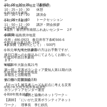
10：00～10：25　　活動報告
令和4年福島県沖地震（桑折町）
10：25～10：30　　休憩
令和3年8月豪雨
10：30～11：20　　講演会
11：20～11：50　　トークセッション
令和3年7月豪雨
11：50～12：00　　講評・閉会挨拶
令和2年7月豪雨
●場所：春日井市南部ふれあいセンター　２F
会議室
令和3年福島県沖地震
住所：486-0923　春日井市下条町666-6　
令和元年台風15号･19号
●参加費（資料代として）：500円
　　　※リモート参加の方はお手数ですが、
令和元年九州北部豪雨
後日口座へのお振込みにてよろしくお願いし
平成30年西日本豪雨
ます。
平成30年大阪台風21号
●内容
第一部：災害ボランティア愛知人第11期の決
平成30年大阪北部地震
算報告と活動報告
その他の災害支援活動
第二部：①講演会　
【テーマ】被災者ニーズを起点に考える災害
令和7年九州大雨水害福津市
ボランティアセンター運営
令和8年熊本地震
　　　　　～連携と協働のネットワーク～
【講師】「にいがた災害ボランティアネット
ワーク」　理事長　李仁鉄氏　