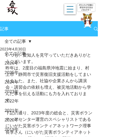
記事
全ての記事
2023年4月30日
全ての記事
いつも、愛知人を見守っていただきありがと
うございます。
2026年
昨年は、2度目の福島県沖地震に始まり、村
2025年
上市・静岡市で災害復旧支援活動をしてまい
りました。また、社協や企業さんから講演
2024年
会・講習会の依頼も増え、被災地活動から学
2023年
んだ事を伝える活動にも力を入れておりま
す。
2022年
2021年
下記の通り、2023年度の総会と、災害ボラン
ティアセンター運営のスペシャリストである
2020年
にいがた災害ボランティアネットワーク理事
2019年
長李さん（にいがた災害ボランティアネット