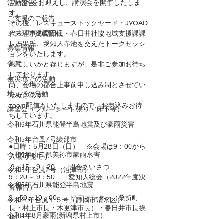
ワーク をお迎えし、講演会を開催したしま
活動報告
す。
ご支援のご報告
その後、レスキューストックヤード・JVOAD
メディア掲載情報
代表理事の栗田氏・春日井社協地域支援課課
長石黒氏、愛知人赤池を交えたトークセッシ
募集情報
ョンをいたします。
褒賞
お忙しいかと存じますが、是非ご参加お待ち
しております。
被災地での活動
尚、会場の都合上事前申し込み制とさせてい
地元での活動
ただきます。
zoom配信もいたしますので、お申込みお待
講習会（ブルーシート張り・床下等）
ちしています。
令和6年石川県能登半島地震及び豪雨災害
令和5年台風7号綾部市
●日時：5月28日（日）　※会場は9：00から
令和5年山口県美祢市豪雨水害
入場可能です
 9：15～9：20　　開会あいさつ
令和5年台風2号（沼津市）
9：20～ 9：50　　愛知人総会（2022年度決
令和5年石川県能登半島地震
算報告）
9：50～10：00　　ビデオレター（桑折町
令和４年台風１５号（静岡市清水区）
長・村上市長・木更津市長）・春日井市長挨
令和4年8月豪雨(新潟県村上市）
拶