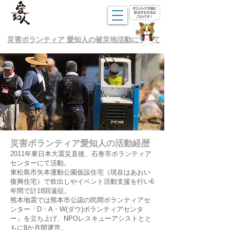
災害ボランティア 愛知人の被災地活動について
災害ボランティア愛知人の活動経歴
2011年東日本大震災直後、石巻市ボランティア
センターにて活動。
東松島市矢本運動公園仮設住宅（現在はあおい
復興住宅）で炊出しやイベント活動支援を行い6
年間で計18回遠征。
熊本地震では熊本市公認の民間ボランティアセ
ンター「D・A・W(ダウ)ボランティアセンタ
ー」を立ち上げ、
NPOレスキューアシスト
とと
もに8か月間運営。