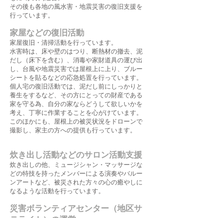
​​その後も各地の風水害・地震災害の復旧支援を
行っています。
家屋などの復旧活動
家屋復旧・清掃活動を行っています。​
水害時は、床や壁のはつり、断熱材の撤去、泥
だし（床下を含む）、消毒や家財道具の運び出
し、台風や地震災害では屋根上に上り、ブルー
シートを貼るなどの応急処置を行っています。
個人宅の復旧活動では、泥だし前にしっかりと
養生をするなど、その方にとっての財産である
家を守る為、自分の家ならどうして欲しいかを
考え、丁寧に作業することを心がけています。
このほかにも、屋根上の被災状況をドローンで
撮影し、家主の方への提供も行っています。
炊き出し活動などのサロン活動支援
炊き出しの他、ミュージシャン・マッサージな
どの特技を持ったメンバーによる演奏やバルー
ンアートなど、被災された方々の心の癒やしに
なるような活動を行っています。
災害ボランティアセンター（地区サ