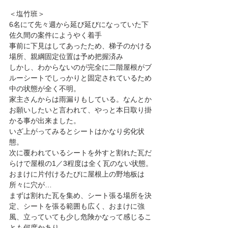
＜塩竹班＞
6名にて先々週から延び延びになっていた下
佐久間の案件にようやく着手
事前に下見はしてあったため、梯子のかける
場所、親綱固定位置は予め把握済み
しかし、わからないのが完全に二階屋根がブ
ルーシートでしっかりと固定されているため
中の状態が全く不明。
家主さんからは雨漏りもしている。なんとか
お願いしたいと言われて、やっと本日取り掛
かる事が出来ました。
いざ上がってみるとシートはかなり劣化状
態。
次に覆われているシートを外すと割れた瓦だ
らけで屋根の1／3程度は全く瓦のない状態。
おまけに片付けるたびに屋根上の野地板は
所々に穴が…
まずは割れた瓦を集め、シート張る場所を決
定、シートを張る範囲も広く、おまけに強
風、立っていても少し危険かなって感じるこ
とも何度かあり…