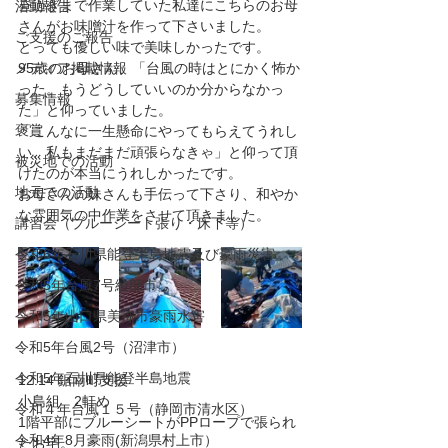
昼過ぎまで作業していた私達にこちらのお母
活動報告
さんがお味噌汁を作って下さいました。
ご支援のご報告
とっても優しい味で美味しかったです。
メディア掲載情報
95歳のお母さん、「台風の時はとにかく怖か
った。もうどうしていいのか分からなかっ
募集情報
た」と仰っていました。
褒賞
「こんなに一生懸命にやってもらえてうれし
い、私もまだまだ頑張らなきゃ」と仰って頂
被災地での活動
けたのが本当にうれしかったです。
地元での活動
お母さんの妹さんも手伝って下さり、和やか
な雰囲気の中作業をさせて頂きました。
講習会（ブルーシート張り・床下等）
令和6年石川県能登半島地震及び豪雨災害
令和5年台風7号綾部市
令和5年山口県美祢市豪雨水害
令和5年台風2号（沼津市）
令和5年石川県能登半島地震
12.14 鋸南町支援
小島組　2軒め
令和４年台風１５号（静岡市清水区）
1階平部にブルーシートがPPロープで張られ
令和4年8月豪雨(新潟県村上市）
たお宅。