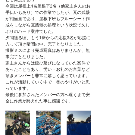
今回は屋根上4名屋根下2名（他家主さんのお
手伝いもあり）での作業でしたが、瓦の残骸
が相当量であり、屋根下班もブルーシート作
成をしながら瓦残骸の処理という状況で久し
ぶりのハード案件でした。
夕闇迫る頃、もう1班からの応援3名が応援に
入って頂き暗闇の中、完了となりました。
撮影ミスにより完成写真はありませんが、無
事完了となりました。
家主さんからは延び延びになっていた案件で
あったこともあり、労い・お礼のお言葉など
頂きメンバーも非常に嬉しく思っています。
これが活動していく中で一番のやりがいと思
っています。
最後に参加されたメンバーの方へ遅くまで安
全に作業が終えれた事に感謝です。