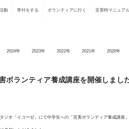
活動
寄付をする
ボランティアに行く
災害時マニュア
2024年
2023年
2022年
2021年
2020年
載情報
募集情報
褒賞
被災地での活動
地元で
23 災害ボランティア養成講座を開催しまし
等）
令和6年石川県能登半島地震及び豪雨災害
令和5年
タジオ「イコーゼ」にて中学生への「災害ボランティア養成講座
令和5年台風2号（沼津市）
令和5年石川県能登半島地震