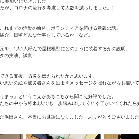
人に参加いただきました。
ったが、コロナの流行を考慮して人数を減らしました。）
区）
令和4年8月豪雨(新潟県村上市）
令和4年福島県沖
これまでの活動の軌跡、ボランティアを続ける意義の話。
紹介、日頃どんな仕事をしているか、など。
豪雨
令和2年7月豪雨
令和3年福島県沖地震
令和元年
瓦を、1人1人呼んで屋根模型にどのように装着するかの説明。
ダの実演、試食
できる支援、防災を伝えられたかと思います。
い思いの絵や被災者さんを励ますメッセージを照れながらも描い
うまっ」というこえがあちこちから聞こえ好評でした。
たちの中から将来1人でも一歩踏み出してくれる子がいてくれたら
た浜田さん、本当にお世話になりました。ありがとうございまし