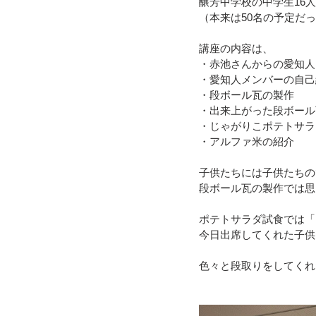
醸芳中学校の中学生16
（本来は50名の予定だ
令和４年台風１５号（静岡市清水
講座の内容は、
・赤池さんからの愛知人
・愛知人メンバーの自己
令和3年8月豪雨
令和3年7月
・段ボール瓦の製作
・出来上がった段ボール
・じゃがりこポテトサラ
・アルファ米の紹介
令和元年九州北部豪雨
子供たちには子供たちの
段ボール瓦の製作では思
ポテトサラダ試食では「
今日出席してくれた子供
色々と段取りをしてくれ