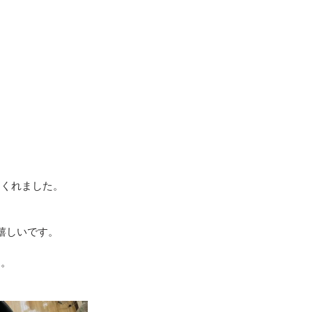
地震（桑折町）
台風15号･19号
てくれました。
嬉しいです。
た。