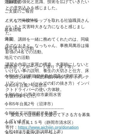
地縁力の強化と意識、技術を広げていきたい
活動報告
との意気込みを感じました。
ご支援のご報告
メディア掲載情報
こんなリーダーシップを取れる社協職員さん
がいると災害時大きな力になると感じまし
募集情報
た。
褒賞
今回、講師を一緒に務めてくれたのは、同級
生のなおきと、なっちゃん、事務局萬谷は撮
被災地での活動
影係の4名での活動。
地元での活動
講習会内容は家屋の構造、水害時にしないと
講習会（ブルーシート張り・床下等）
いけない事の説明、養生の大切さと仕方、床
令和6年石川県能登半島地震及び豪雨災害
下泥出し体験、和室床板の剥がし方（インテ
リアバール、バールでの釘の抜き方）インパ
令和5年台風7号綾部市
クトドライバーの使い方体験。
令和5年山口県美祢市豪雨水害
お疲れ様でした。
令和5年台風2号（沼津市）
---------------------------------------
令和5年石川県能登半島地震
・ 愛知人では活動を支援して下さる方を募集
しています。
令和４年台風１５号（静岡市清水区）
寄付：
https://www.aichijin.org/donation
令和4年8月豪雨(新潟県村上市）
チャリティーグッズについて： 