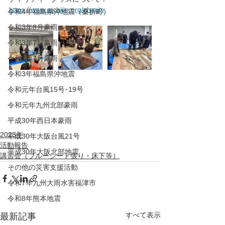
https://www.aichijin.org/charity
令和4年福島県沖地震（桑折町）
令和3年8月豪雨
令和3年7月豪雨
令和2年7月豪雨
令和3年福島県沖地震
令和元年台風15号･19号
令和元年九州北部豪雨
平成30年西日本豪雨
2023年
平成30年大阪台風21号
活動報告
平成30年大阪北部地震
講習会（ブルーシート張り・床下等）
その他の災害支援活動
令和7年九州大雨水害福津市
令和8年熊本地震
すべて表示
最新記事