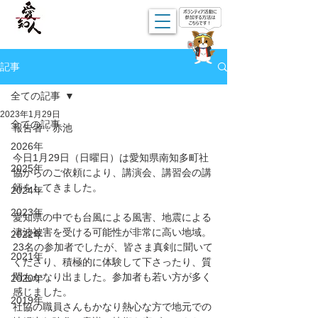
記事
全ての記事
2023年1月29日
全ての記事
報告者：赤池
2026年
今日1月29日（日曜日）は愛知県南知多町社
2025年
協からのご依頼により、講演会、講習会の講
師をしてきました。
2024年
2023年
愛知県の中でも台風による風害、地震による
津波被害を受ける可能性が非常に高い地域。
2022年
23名の参加者でしたが、皆さま真剣に聞いて
2021年
くださり、積極的に体験して下さったり、質
問もかなり出ました。参加者も若い方が多く
2020年
感じました。
2019年
社協の職員さんもかなり熱心な方で地元での