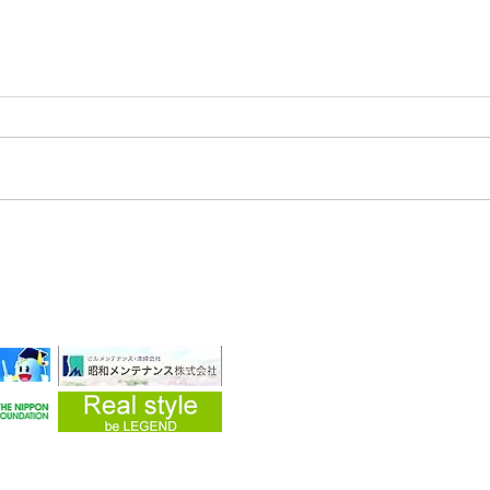
2025/04/28 令和6年石川県
能登半島地震及び豪雨災害珠
洲市
・企業
yright (C) 2019 災害ボランティア 愛・知・人 All Rights Reserved.
県春日井市上条町1-5-2 藤和シティコープ506