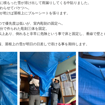
に積もった雪が溶け出して雨漏りしてくる中貼りました。
わらせてバケツへ。
区）
令和4年8月豪雨(新潟県村上市）
令和4年福島県沖
が乾けば屋根上にブルーシートを張ります。
ので優先度は低いが、室内彫刻の固定へ。
分で作られた彫刻三体を固定。
豪雨
令和2年7月豪雨
令和3年福島県沖地震
令和元年
以上あり、倒れると非常に危険という事で床と固定し、番線で壁と
報、屋根上の雪が明日の日差しで溶ける事を期待します。