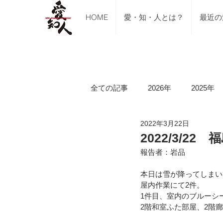
HOME
愛・知・人とは？
最近の
全ての記事
2026年
2025年
2022年3月22日
ご支援のご報告
メディア掲
2022/3/2
報告者：岩品
講習会（ブルーシート張り・床下
本日は雪が降ってしまい
屋内作業にて2件。
1件目、室内のブルーシ
2階和室ふた部屋、2階
令和5年山口県美祢市豪雨水害