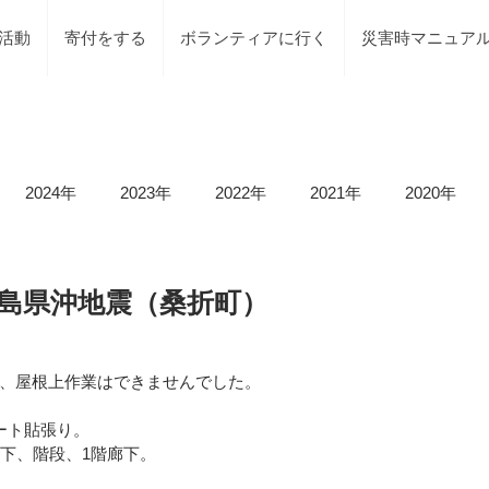
活動
寄付をする
ボランティアに行く
災害時マニュア
2024年
2023年
2022年
2021年
2020年
載情報
募集情報
褒賞
被災地での活動
地元で
2 福島県沖地震（桑折町）
等）
令和6年石川県能登半島地震及び豪雨災害
令和5年
、屋根上作業はできませんでした。
ート貼張り。
廊下、階段、1階廊下。
令和5年台風2号（沼津市）
令和5年石川県能登半島地震