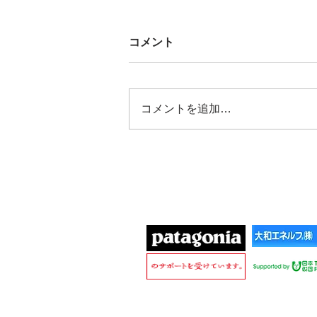
コメント
コメントを追加…
2025/05/16 令和6年石川県
能登半島地震及び豪雨災害珠
洲市
協賛団体
Cop
愛知