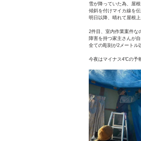
雪が降っていた為、屋根
傾斜を付けマイカ線を伝
令和４年台風１５号（静岡市清水
明日以降、晴れて屋根上
2件目、室内作業案件な
障害を持つ家主さんが自
令和3年8月豪雨
令和3年7月
全ての彫刻が2メートル
今夜はマイナス4℃の予
令和元年九州北部豪雨