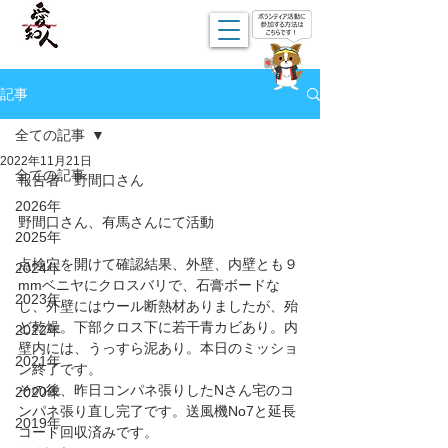
記事
全ての記事
2022年11月21日
全ての記事
報告者　野間口さん
2026年
野間口さん、有馬さんにて活動
2025年
点検穴を開けて確認結果、外壁、内壁とも９
2024年
mmベニヤにクロスバリで、石膏ボードな
2023年
し、外壁にはウール断熱材ありましたが、殆
ど乾燥。下部クロス下に若干青カビあり。内
2022年
壁内には、うっすら泥あり。本日のミッショ
2021年
ン終了です。
その後、昨日コンパネ張りしたNさん宅のコ
2020年
ンパネ張り直し完了です。送風機No7と延長
2019年
コード回収済みです。