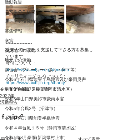
活動報告
ご支援のご報告
メディア掲載情報
募集情報
褒賞
-----------------
愛知人では活動を支援して下さる方を募集し
被災地での活動
ています
地元での活動
寄付について： 
https://www.aichijin.org/donation
講習会（ブルーシート張り・床下等）
チャリティーグッズについて：
令和6年石川県能登半島地震及び豪雨災害
https://www.aichijin.org/charity
令和４年台風１５号（静岡市清水区）
令和5年台風7号綾部市
2022年
令和5年山口県美祢市豪雨水害
活動報告
令和5年台風2号（沼津市）
令和5年石川県能登半島地震
令和４年台風１５号（静岡市清水区）
令和4年8月豪雨(新潟県村上市）
すべて表示