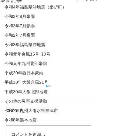
最新記事
令和4年福島県沖地震（桑折町）
令和3年8月豪雨
令和3年7月豪雨
令和2年7月豪雨
令和3年福島県沖地震
令和元年台風15号･19号
令和元年九州北部豪雨
平成30年西日本豪雨
平成30年大阪台風21号
平成30年大阪北部地震
その他の災害支援活動
令和7年九州大雨水害福津市
コメント
令和8年熊本地震
コメントを追加…
2024/07/28 令和5年度愛
2024/07/05