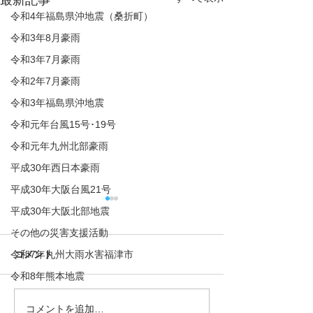
最新記事
令和4年福島県沖地震（桑折町）
令和3年8月豪雨
令和3年7月豪雨
令和2年7月豪雨
令和3年福島県沖地震
令和元年台風15号･19号
令和元年九州北部豪雨
平成30年西日本豪雨
平成30年大阪台風21号
平成30年大阪北部地震
その他の災害支援活動
令和7年九州大雨水害福津市
コメント
令和8年熊本地震
コメントを追加…
2026/04/19 約100名が参
2026/03/14