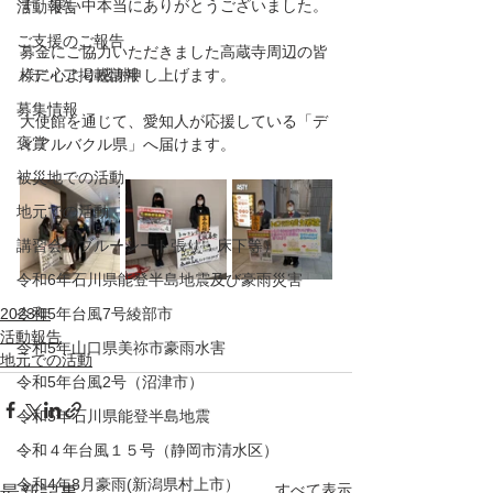
す。寒い中本当にありがとうございました。
活動報告
ご支援のご報告
募金にご協力いただきました高蔵寺周辺の皆
メディア掲載情報
様に心より感謝申し上げます。
募集情報
大使館を通じて、愛知人が応援している「デ
褒賞
ィアルバクル県」へ届けます。
被災地での活動
地元での活動
講習会（ブルーシート張り・床下等）
令和6年石川県能登半島地震及び豪雨災害
2023年
令和5年台風7号綾部市
活動報告
令和5年山口県美祢市豪雨水害
地元での活動
令和5年台風2号（沼津市）
令和5年石川県能登半島地震
令和４年台風１５号（静岡市清水区）
令和4年8月豪雨(新潟県村上市）
すべて表示