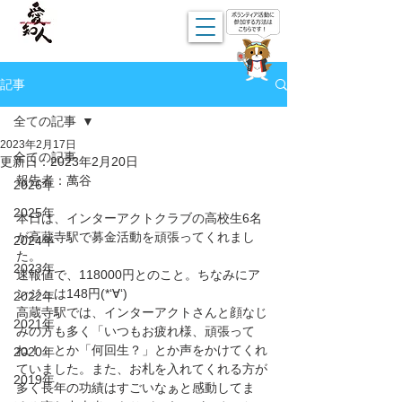
記事
全ての記事
2023年2月17日
全ての記事
更新日：
2023年2月20日
報告者：萬谷
2026年
2025年
本日は、インターアクトクラブの高校生6名
が高蔵寺駅で募金活動を頑張ってくれまし
2024年
た。
2023年
速報値で、118000円とのこと。ちなみにア
ンジュは148円(*‘∀‘)
2022年
高蔵寺駅では、インターアクトさんと顔なじ
2021年
みの方も多く「いつもお疲れ様、頑張って
ね！」とか「何回生？」とか声をかけてくれ
2020年
ていました。また、お札を入れてくれる方が
2019年
多く長年の功績はすごいなぁと感動してま