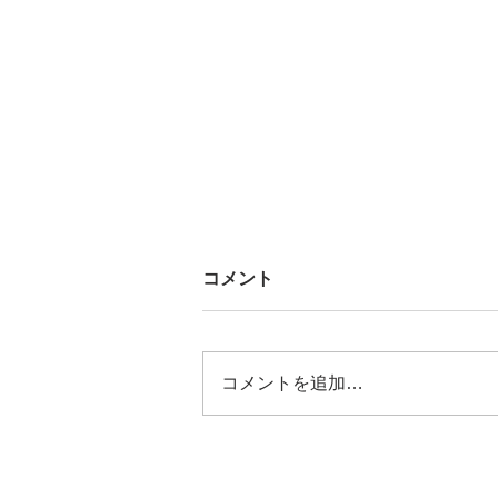
コメント
コメントを追加…
2026/08/02 令和6年石川県
能登半島地震及び豪雨災害珠