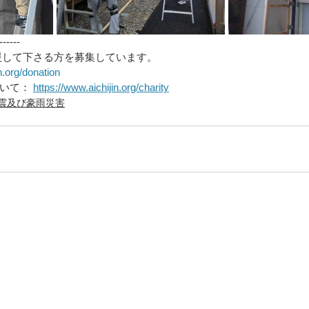
------
援して下さる方を募集しています。
n.org/donation
いて： 
https://www.aichijin.org/charity
震及び豪雨災害