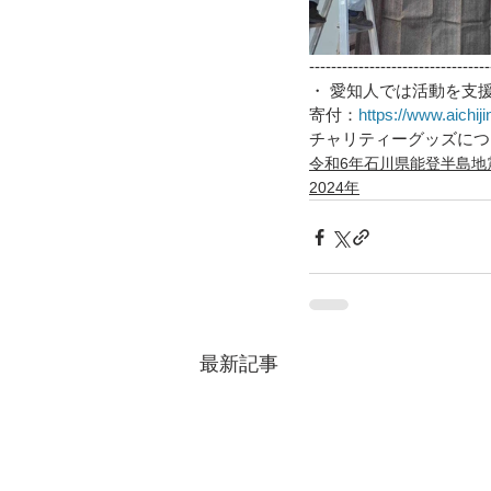
---------------------------------
・ 愛知人では活動を支
寄付：
https://www.aichiji
チャリティーグッズにつ
令和6年石川県能登半島地
2024年
最新記事