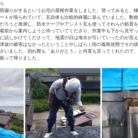
り
雨漏りがするというお宅の屋根作業をしました。登ってみると、
区）
令和4年8月豪雨(新潟県村上市）
令和4年福島県沖
ートが張られていて、瓦自体も比較的綺麗に並んでいました。数
だろうと推測し、防水テープやアシスト瓦も使ってそれらの処置
着前から案内しようと待っていてくださり、作業中も下から見守
に話しかけてくださって、地震の日は海水が引いていったのが見
豪雨
令和2年7月豪雨
令和3年福島県沖地震
令和元年
津波の被害はなかったということやしばらく陸の孤島状態でその
さいました。別れ際も「ありがとう」と何度も言ってくれたので
振って帰りました。