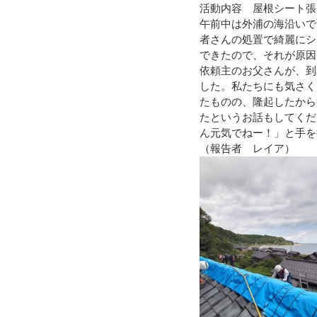
活動内容　屋根シート張
午前中は外浦の海沿いで
令和４年台風１５号（静岡市清水
者さんの処置で綺麗にシ
できたので、それが原因
依頼主のお父さんが、到
した。私たちにも気さく
令和3年8月豪雨
令和3年7月
たものの、隆起したから
たというお話もしてくだ
ん元気でねー！」と手を
令和元年九州北部豪雨
（報告者　レイア）