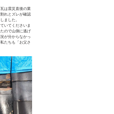
棟瓦は震災直後の業
地震（桑折町）
枚割れとズレが確認
をしました。
っていてくださいま
えたので山側に逃げ
台風15号･19号
状況が分からなかっ
、私たちも「お父さ