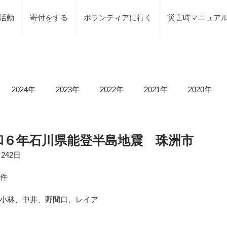
活動
寄付をする
ボランティアに行く
災害時マニュア
2024年
2023年
2022年
2021年
2020年
載情報
募集情報
褒賞
被災地での活動
地元で
3 令和６年石川県能登半島地震 珠洲市
242日
等）
令和6年石川県能登半島地震及び豪雨災害
令和5年
1件
小林、中井、野間口、レイア
令和5年台風2号（沼津市）
令和5年石川県能登半島地震