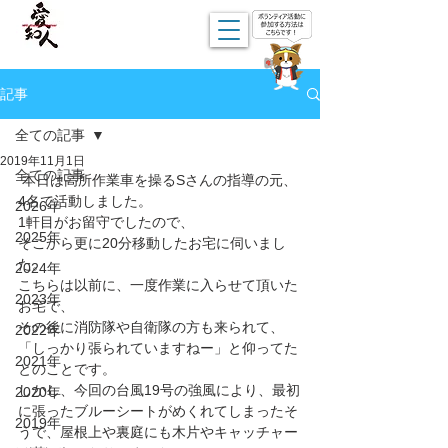
記事
全ての記事
2019年11月1日
全ての記事
 本日は高所作業車を操るSさんの指導の元、
4名で活動しました。
2026年
1軒目がお留守でしたので、
2025年
そこから更に20分移動したお宅に伺いまし
た。
2024年
こちらは以前に、一度作業に入らせて頂いた
2023年
お宅で、
その後に消防隊や自衛隊の方も来られて、
2022年
「しっかり張られていますねー」と仰ってた
2021年
とのことです。
しかし、今回の台風19号の強風により、最初
2020年
に張ったブルーシートがめくれてしまったそ
2019年
うで、屋根上や裏庭にも木片やキャッチャー