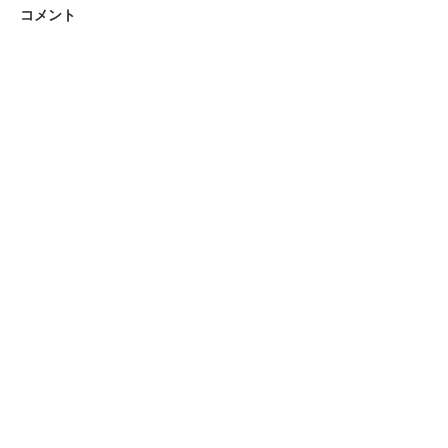
コメント
コメントを追加…
2024/07/28 令和5年度愛
2024/07/05
知人総会を開催しました
半島地震珠洲市
協賛団体・企業