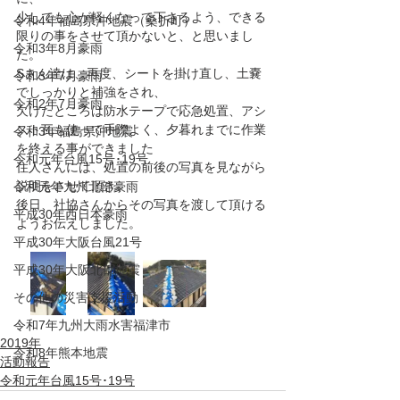
少しでも心が軽くなって下さるよう、できる
令和4年福島県沖地震（桑折町）
限りの事をさせて頂かないと、と思いまし
令和3年8月豪雨
た。
Sさん達は、再度、シートを掛け直し、土嚢
令和3年7月豪雨
でしっかりと補強をされ、
令和2年7月豪雨
欠けたところは防水テープで応急処置、アシ
スト瓦も使って手際よく、夕暮れまでに作業
令和3年福島県沖地震
を終える事ができました
令和元年台風15号･19号
住人さんには、処置の前後の写真を見ながら
説明をさせて頂き、
令和元年九州北部豪雨
後日、社協さんからその写真を渡して頂ける
平成30年西日本豪雨
ようお伝えしました。
平成30年大阪台風21号
平成30年大阪北部地震
その他の災害支援活動
令和7年九州大雨水害福津市
2019年
令和8年熊本地震
活動報告
令和元年台風15号･19号