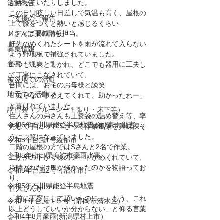
が落ちていたりしました。
活動報告
この日は眩しい日差しで気温も高く、屋根の
ご支援のご報告
上で膝をつくと熱いと感じるくらい
メディア掲載情報
Hさんは下の階を担当。
軒先のめくれたシートを雨が流れて入らない
募集情報
よう野地板で補強されていました。
褒賞
いつも颯爽と動かれ、どこでも器用に工夫し
て丁寧にこなされていて、
被災地での活動
合間には、お宅のお母様と談笑
地元での活動
「知らない事教えてくれて、助かったわー」
と喜ばれていました。
講習会（ブルーシート張り・床下等）
住人さんの弟さんも土嚢袋の詰め替え等、率
令和6年石川県能登半島地震及び豪雨災害
先して手伝って下さって作業風景を興味深そ
うにご覧になっていました。
令和5年台風7号綾部市
二階の屋根の方ではSさんと2名で作業。
令和5年山口県美祢市豪雨水害
二か所の下がり棟のシートがめくれていて、
当時どれだけ風が強かったのかを物語ってお
令和5年台風2号（沼津市）
り、
令和5年石川県能登半島地震
住人さんが
「前に丁寧にして頂いたのに…。もう、これ
令和４年台風１５号（静岡市清水区）
以上どうしていいか分からない」と仰る言葉
令和4年8月豪雨(新潟県村上市）
に、