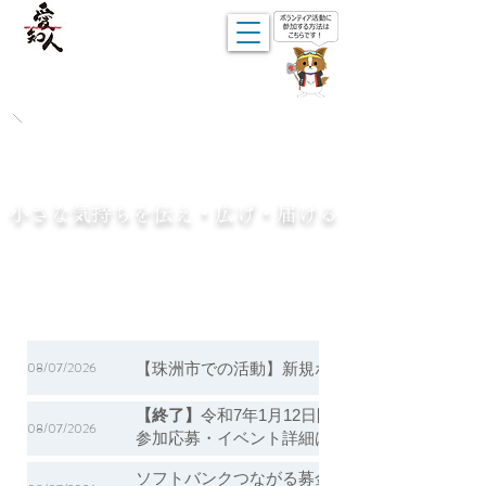
小さな気持ちを伝え・広げ・届ける
08/07/2026
【珠洲市での活動】新規ボランティア募集は終
【終了】
令和7年1月12日開催 「南海トラフ
08/07/2026
参加応募・イベント詳細は
こちら
ソフトバンクつながる募金をはじめました。ぜ