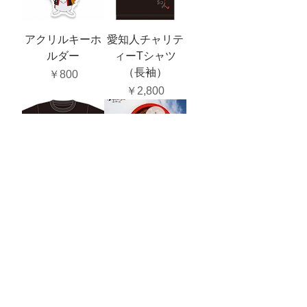
アクリルキーホ
愛知人チャリテ
ルダー
ィーTシャツ
（長袖）
価格
￥800
価格
￥2,800
愛知人チャリテ
愛・知・人 〜愛
ィ Tシャツ（半
を知る人々〜
袖/長袖）
価格
￥500
価格
￥2,500
​活動報告メールを受け取る