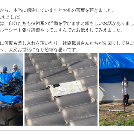
から、本当に感謝していますとお礼の言葉を頂きました。
区）
令和4年8月豪雨(新潟県村上市）
令和4年福島県沖
えました)
は、自分たちも技術系の活動を学びますと頼もしいお話がありま
ルーシート張り講習やってますんでとお伝えしてみえました。
豪雨
令和2年7月豪雨
令和3年福島県沖地震
令和元年
に何度も差し入れを頂いたり、社協職員さんたちが先回りして昼
り、大変お世話になり恐縮な思いです。