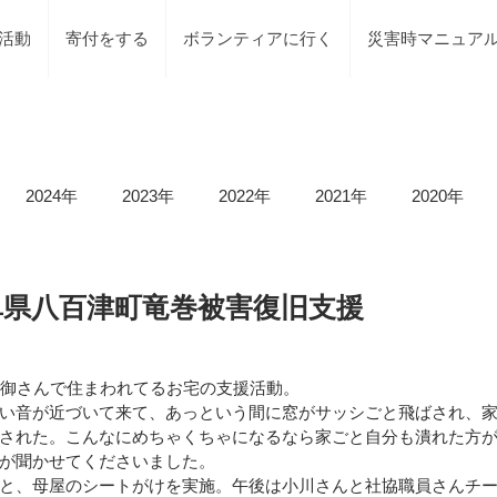
活動
寄付をする
ボランティアに行く
災害時マニュア
2024年
2023年
2022年
2021年
2020年
載情報
募集情報
褒賞
被災地での活動
地元で
8 岐阜県八百津町竜巻被害復旧支援
等）
令和6年石川県能登半島地震及び豪雨災害
令和5年
親御さんで住まわれてるお宅の支援活動。
い音が近づいて来て、あっという間に窓がサッシごと飛ばされ、
された。こんなにめちゃくちゃになるなら家ごと自分も潰れた方
が聞かせてくださいました。
令和5年台風2号（沼津市）
令和5年石川県能登半島地震
と、母屋のシートがけを実施。午後は小川さんと社協職員さんチ