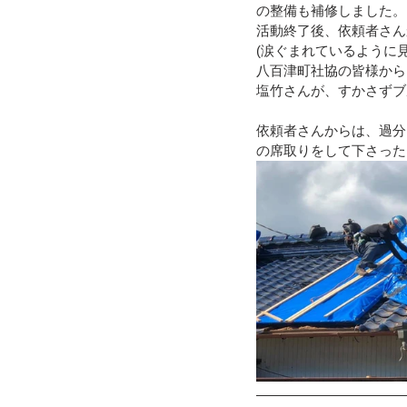
の整備も補修しました。
活動終了後、依頼者さん
令和４年台風１５号（静岡市清水
(涙ぐまれているように見
八百津町社協の皆様から
塩竹さんが、すかさずブ
令和3年8月豪雨
令和3年7月
依頼者さんからは、過分
の席取りをして下さった
令和元年九州北部豪雨