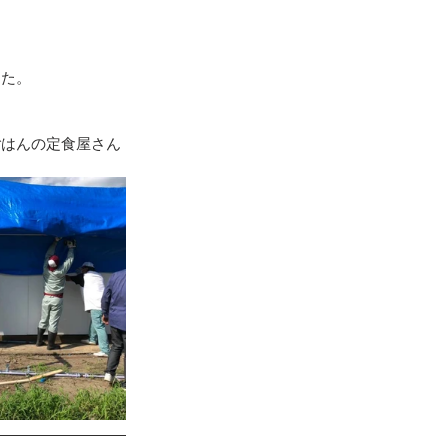
地震（桑折町）
した。
台風15号･19号
ごはんの定食屋さん