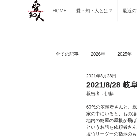
HOME
愛・知・人とは？
最近の
全ての記事
2026年
2025年
2021年8月28日
ご支援のご報告
メディア掲
2021/8/2
報告者：伊藤
講習会（ブルーシート張り・床下
60代の依頼者さんと、
家の中にいると、もの凄
地内の納屋の屋根が飛ば
というお話を依頼者さん
令和5年山口県美祢市豪雨水害
塩竹リーダーの指示のも