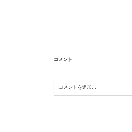
コメント
コメントを追加…
2025/09/12 みよし市社協
「交流カフェ」に参加
協賛団体