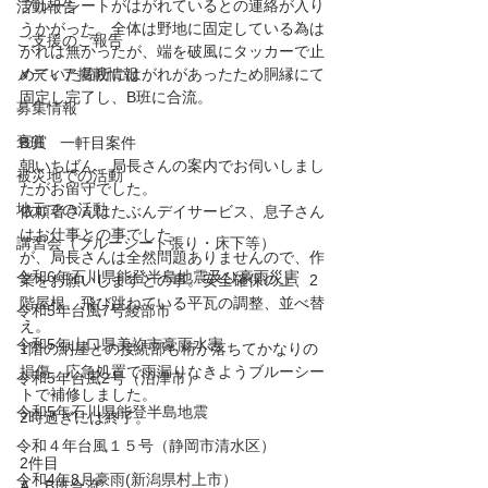
ブルーシートがはがれているとの連絡が入り
活動報告
うかがった。全体は野地に固定している為は
ご支援のご報告
がれは無かったが、端を破風にタッカーで止
メディア掲載情報
めていた箇所にはがれがあったため胴縁にて
固定し完了し、B班に合流。
募集情報
褒賞
B班　一軒目案件
朝いちばん、局長さんの案内でお伺いしまし
被災地での活動
たがお留守でした。
地元での活動
依頼者さんはたぶんデイサービス、息子さん
はお仕事との事でした。
講習会（ブルーシート張り・床下等）
が、局長さんは全然問題ありませんので、作
令和6年石川県能登半島地震及び豪雨災害
業をお願いしますとの事。安全確保の上、2
階屋根、飛び跳ねている平瓦の調整、並べ替
令和5年台風7号綾部市
え。
令和5年山口県美祢市豪雨水害
1階の納屋との接続部も桁が落ちてかなりの
損傷。応急処置で雨漏りなきようブルーシー
令和5年台風2号（沼津市）
トで補修しました。
令和5年石川県能登半島地震
2時過ぎには終了。
令和４年台風１５号（静岡市清水区）
2件目
令和4年8月豪雨(新潟県村上市）
A、B班合流。