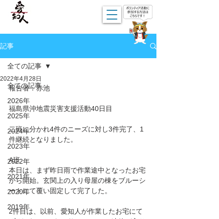
記事
全ての記事
2022年4月28日
全ての記事
報告者：赤池
2026年
福島県沖地震災害支援活動40日目
2025年
二班に分かれ4件のニーズに対し3件完了、1
2024年
件継続となりました。
2023年
A班
2022年
本日は、まず昨日雨で作業途中となったお宅
2021年
から開始。玄関上の入り母屋の棟をブルーシ
ートにて覆い固定して完了した。
2020年
2019年
2件目は、以前、愛知人が作業したお宅にて