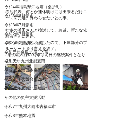
令和4年福島県沖地震（桑折町）
赤池代表、何とか連休明けには出来るだけニ
令和3年8月豪雨
ーズを完遂、終わらせたいとの事。
令和3年7月豪雨
社協の浜田さんと検討して、急遽、新たな依
令和2年7月豪雨
頼者さんに連絡。
コンタクトがとれましたので、下屋部分のブ
令和3年福島県沖地震
ルーシート張り変えを終了。
令和元年台風15号･19号
2階の流れ棟の補修は明日の継続案件となり
ました。
令和元年九州北部豪雨
平成30年西日本豪雨
平成30年大阪台風21号
平成30年大阪北部地震
その他の災害支援活動
令和7年九州大雨水害福津市
令和8年熊本地震
---------------------------------------