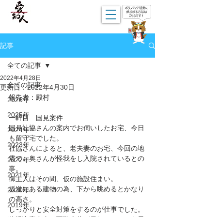
記事
全ての記事
2022年4月28日
全ての記事
更新日：
2022年4月30日
報告者：殿村
2026年
2025年
一軒目　国見案件
国見社協さんの案内でお伺いしたお宅、今日
2024年
も留守宅でした。
2023年
社協さんによると、老夫妻のお宅、今回の地
震で、奥さんが怪我をし入院されているとの
2022年
事。
2021年
御主人はその間、仮の施設住まい。
坂道にある建物の為、下から眺めるとかなり
2020年
の高さ。
2019年
しっかりと安全対策をするのが仕事でした。