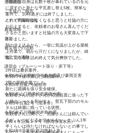
作業内容自身は瓦数十枚が暴れているのを元
活動報告
に戻すのと新たな平瓦差し替え5枚。簡単な
ご支援のご報告
案件で、10時過ぎには終了しました。
メディア掲載情報
これで雨漏りはなくなると思うと社協の方に
お伝えすると、依頼者のお母さん喜んでくだ
募集情報
さるかと思いますと社協の方も大変喜んで下
褒賞
さいました。
朝の冷え込みから、一挙に気温が上がる屋根
被災地での活動
上作業で、朝から汗だくになりましたが、綺
地元での活動
麗に瓦を敷き詰め終えて気分爽快でした。
講習会（ブルーシート張り・床下等）
2件目は桑折案件。
令和6年石川県能登半島地震及び豪雨災害
昨日の午後作業した継続案件。
2階の屋根作業でした。
令和5年台風7号綾部市
新たに親綱を張り安全確保。
令和5年山口県美祢市豪雨水害
依頼者さんの息子さんが応急処置に張った下
り棟のシートを剥がすと、熨瓦下部ののモル
令和5年台風2号（沼津市）
タルは綺麗に残っている状態。
令和5年石川県能登半島地震
依頼者さんに聞くと、瓦屋さんには頼んでい
るが、いつになるか分からない。たぶん1年
令和４年台風１５号（静岡市清水区）
半くらいは待たなければならないとの事でし
令和4年8月豪雨(新潟県村上市）
たので、どうするのが被災者さんにとって、