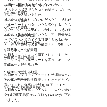
経済的、精神的に負担が少ないのか、、、
令和4年福島県沖地震（桑折町）
そのままの状態でもたぶん雨漏りはしないの
令和3年8月豪雨
ではないかと思いました。
そのままで雨漏りしないのだったら、それが
令和3年7月豪雨
ブルーシートもバタついたり劣化することも
令和2年7月豪雨
ないのでいちばん安心。しかし、もしそのモ
ルタルに亀裂が入っていたり、瓦土部分があ
令和3年福島県沖地震
ってジワっと染みてくる可能性もあるのか
令和元年台風15号･19号
と、色々可能性を考え依頼者さんに説明いた
しました。
令和元年九州北部豪雨
依頼者さんもしばらく思案されていました
平成30年西日本豪雨
が、やっぱりブルーシートを張ってほしいと
平成30年大阪台風21号
の事。
平成30年大阪北部地震
昨日ボランティアデビューした半澤航太さん
その他の災害支援活動
も、下でのサポート作業でしたがキビキビと
動いてくれ、無事に3時前に終了しました。
令和7年九州大雨水害福津市
依頼者さん大変喜んで下さり、ご自分で焼い
令和8年熊本地震
ておられる、ぐい飲み茶碗をおみやげに下さ
いました。