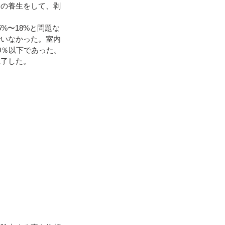
全の養生をして、剥
地震（桑折町）
%〜18%と問題な
でいなかった。室内
0％以下であった。
完了した。
台風15号･19号