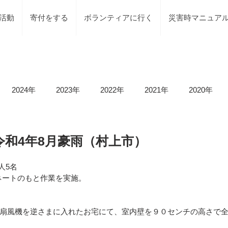
活動
寄付をする
ボランティアに行く
災害時マニュア
2024年
2023年
2022年
2021年
2020年
載情報
募集情報
褒賞
被災地での活動
地元で
28 令和4年8月豪雨（村上市）
人5名
等）
令和6年石川県能登半島地震及び豪雨災害
令和5年
ネートのもと作業を実施。
扇風機を逆さまに入れたお宅にて、室内壁を９０センチの高さで
令和5年台風2号（沼津市）
令和5年石川県能登半島地震