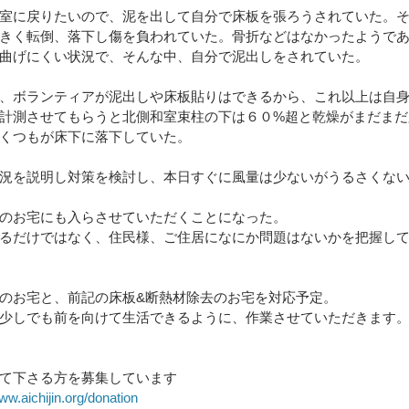
室に戻りたいので、泥を出して自分で床板を張ろうされていた。
きく転倒、落下し傷を負われていた。骨折などはなかったようで
曲げにくい状況で、そんな中、自分で泥出しをされていた。
、ボランティアが泥出しや床板貼りはできるから、これ以上は自
計測させてもらうと北側和室束柱の下は６０%超と乾燥がまだまだ
くつもが床下に落下していた。
況を説明し対策を検討し、本日すぐに風量は少ないがうるさくな
のお宅にも入らさせていただくことになった。
るだけではなく、住民様、ご住居になにか問題はないかを把握し
のお宅と、前記の床板&断熱材除去のお宅を対応予定。
少しでも前を向けて生活できるように、作業させていただきます
て下さる方を募集しています
ww.aichijin.org/donation