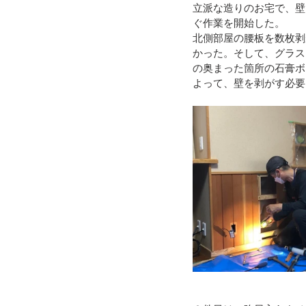
立派な造りのお宅で、壁
ぐ作業を開始した。
令和４年台風１５号（静岡市清水
北側部屋の腰板を数枚剥
かった。そして、グラス
の奥まった箇所の石膏ボ
よって、壁を剥がす必要
令和3年8月豪雨
令和3年7月
令和元年九州北部豪雨