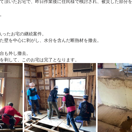
て頂いたお宅で、昨日作業後に住民様で検討され、被災した部分
。
）
入ったお宅の継続案件。
た壁を中心に剥がし、水分を含んだ断熱材を撤去。
台も外し撤去。
を剥して、このお宅は完了となります。