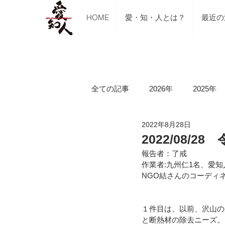
HOME
愛・知・人とは？
最近の
全ての記事
2026年
2025年
2022年8月28日
ご支援のご報告
メディア掲
2022/08/
報告者：了戒
作業者:九州仁1名、愛知
講習会（ブルーシート張り・床下
NGO結さんのコーディ
１件目は、以前、沢山の
令和5年山口県美祢市豪雨水害
と断熱材の除去ニーズ。