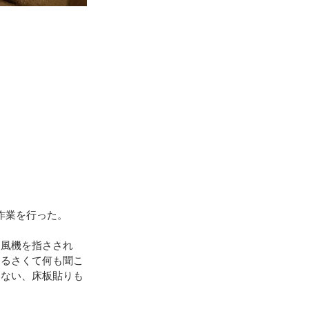
作業を行った。
送風機を指さされ
うるさくて何も聞こ
きない、床板貼りも