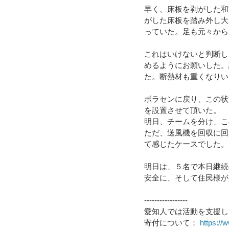
早く、床板を剥がした和
がした床板を踏み外し大
っていた。足も元々から
これはいけないと判断し
めるようにお願いした。
た。断熱材も重くなりい
ボラセンに戻り、この状
を設置させて頂いた。
明日、チームを分け、こ
ただ、送風機を回収に回
て感じたケースでした。
明日は、５名で本日継続
安全に、そして住民様が
-----------------
愛知人では活動を支援し
寄付について： 
https://w