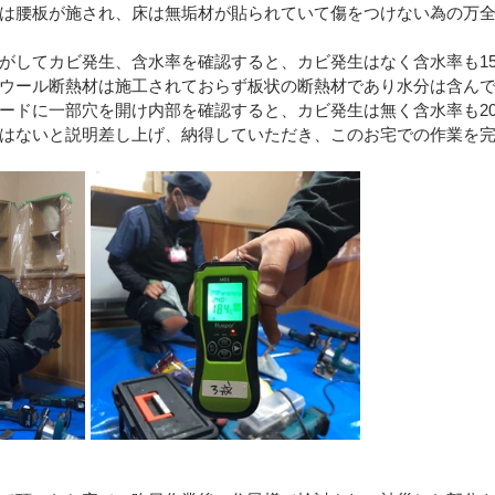
は腰板が施され、床は無垢材が貼られていて傷をつけない為の万
区）
令和4年8月豪雨(新潟県村上市）
令和4年福島県沖
がしてカビ発生、含水率を確認すると、カビ発生はなく含水率も15
ウール断熱材は施工されておらず板状の断熱材であり水分は含ん
ードに一部穴を開け内部を確認すると、カビ発生は無く含水率も2
はないと説明差し上げ、納得していただき、このお宅での作業を
豪雨
令和2年7月豪雨
令和3年福島県沖地震
令和元年