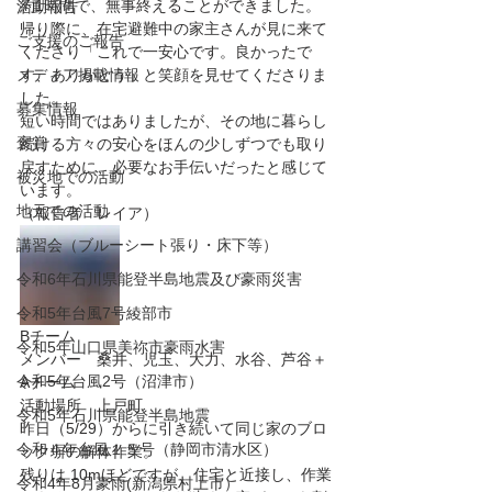
約1時間で、無事終えることができました。
活動報告
帰り際に、在宅避難中の家主さんが見に来て
ご支援のご報告
くださり「これで一安心です。良かったで
メディア掲載情報
す、ありがとう」と笑顔を見せてくださりま
した。
募集情報
短い時間ではありましたが、その地に暮らし
褒賞
続ける方々の安心をほんの少しずつでも取り
戻すために、必要なお手伝いだったと感じて
被災地での活動
います。
地元での活動
（報告者　レイア）
講習会（ブルーシート張り・床下等）
令和6年石川県能登半島地震及び豪雨災害
令和5年台風7号綾部市
Bチーム
令和5年山口県美祢市豪雨水害
メンバー　桑井、児玉、大力、水谷、芦谷＋
令和5年台風2号（沼津市）
Aチーム
活動場所　上戸町
令和5年石川県能登半島地震
昨日（5/29）からに引き続いて同じ家のブロ
令和４年台風１５号（静岡市清水区）
ック塀の解体作業。
残りは 10mほどですが、住宅と近接し、作業
令和4年8月豪雨(新潟県村上市）