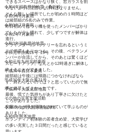
できるスペースはかなり狭く、窓ガラスを割
令和4年福島県沖地震（桑折町）
らないように注意しなければなりません。
そんな難しい場所でしたが初めの１時間ほど
令和3年8月豪雨
は綾部組の5名のみで作業。
令和3年7月豪雨
昨日初めてはつり機を使ったメンバーばかり
でしたが少し慣れて、少しずつですが解体は
令和2年7月豪雨
進行。
令和3年福島県沖地震
グラインダーのバッテリーを忘れるというミ
スで停滞もありつつも、その後、ベテランメ
令和元年台風15号･19号
ンバーが合流してから、そのあとは驚くほど
令和元年九州北部豪雨
スピードアップ。なんとか12時過ぎに解体し
終えることができました。
平成30年西日本豪雨
綾部組は午後には帰路につかなければなら
平成30年大阪台風21号
ず、終わらないのでは？と思っていたので無
事に終了してよかったです。
平成30年大阪北部地震
最後、慌てた気持ちがあり丁寧さに欠けたと
その他の災害支援活動
ころがありました。
安藤さんが掃き掃除をされていて学ぶものが
令和7年九州大雨水害福津市
ありました。
令和8年熊本地震
ボランティア初体験の若者含め皆、大変学び
の多い充実した３日間だったと感じていると
思います。