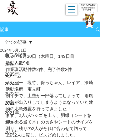
記事
全ての記事
2024年5月31日
全ての記事
2024年5月30日（木曜日）149日目
活動人数9名
2026年
作業班活動件数2件、完了件数2件
2025年
Aチーム
メンバー　塩竹、保っちゃん、レイア、漆崎
2024年
活動場所　宝立町
2023年
朝イチで、土壁が一部落ちてしまって、雨風
や鳥が出入りしてしまうようになっていた建
2022年
物の応急処置を行ってきました！
2021年
まず、2人がハシゴを上り、胴縁（シートを
押さえる当て木）の長さやシートのサイズを
2020年
測り、残りの2人がそれに合わせて切って、
2019年
上の2人に渡し、ビスどめしました。