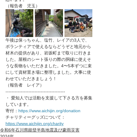
（報告者　児玉）
午後は保っちゃん、塩竹、レイアの3人で、
ボランティアで使えるならどうぞと地元から
材木の提供があり、岩坂町まで取りに行きま
した。屋根のシート張りの際の胴縁に使えそ
うな長物をいただきました。4〜5本ずつに束
にして資材置き場に整理しました。大事に使
わせていただきましょう！
（報告者　レイア）
---------------------------------------
・ 愛知人では活動を支援して下さる方を募集
しています。
寄付：
https://www.aichijin.org/donation
チャリティーグッズについて： 
https://www.aichijin.org/charity
令和6年石川県能登半島地震及び豪雨災害
2024年