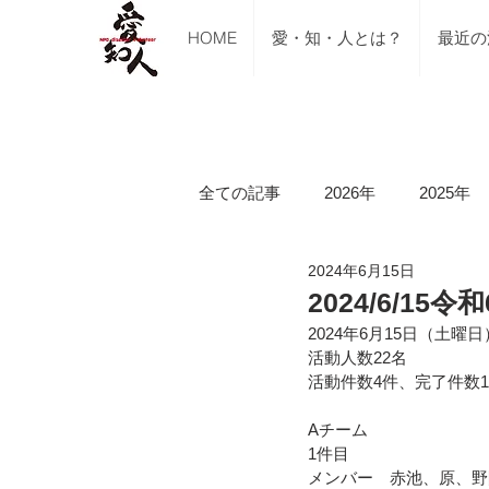
HOME
愛・知・人とは？
最近の
全ての記事
2026年
2025年
2024年6月15日
ご支援のご報告
メディア掲
2024/6/1
2024年6月15日（土曜日
活動人数22名
講習会（ブルーシート張り・床下
活動件数4件、完了件数
Aチーム
1件目
令和5年山口県美祢市豪雨水害
メンバー　赤池、原、野