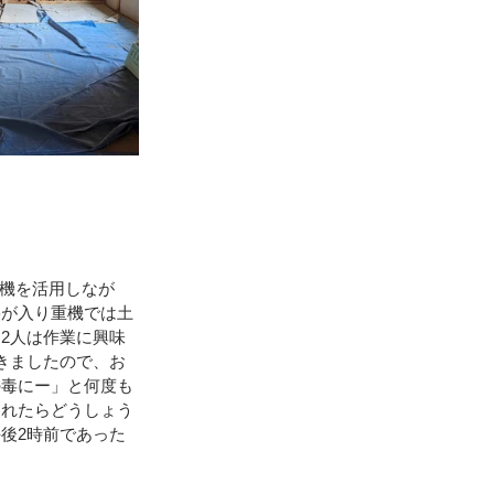
リ機を活用しなが
裂が入り重機では土
2人は作業に興味
きましたので、お
の毒にー」と何度も
倒れたらどうしょう
後2時前であった