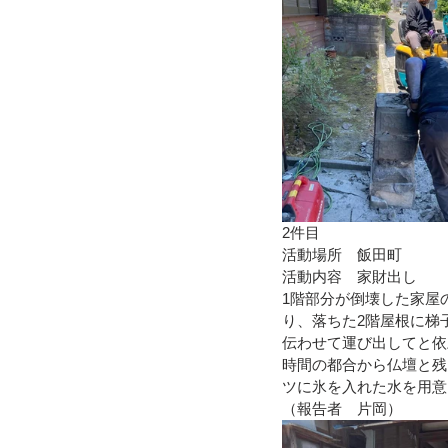
2件目
活動場所　飯田町
活動内容　家財出し
1階部分が倒壊した家屋
り、落ちた2階屋根に梯
伝わせて運び出してと依
時間の都合から仏壇と残
ツに氷を入れた水を用意
（報告者　片岡）