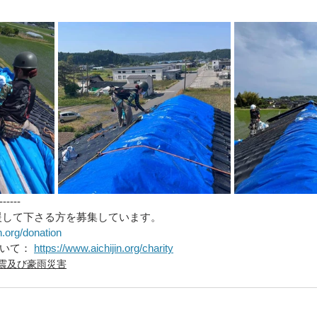
------
援して下さる方を募集しています。
n.org/donation
いて： 
https://www.aichijin.org/charity
震及び豪雨災害