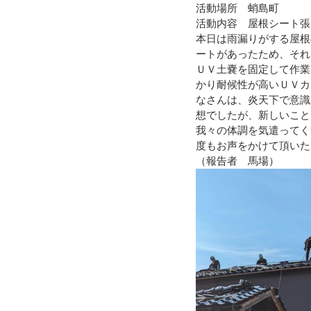
活動場所　蛸島町
活動内容　屋根シート張
令和４年台風１５号（静岡市清水
本日は雨漏りがする屋根
ートがあったため、それ
ＵＶ土嚢を固定して作業
かり耐候性が高いＵＶカ
令和3年8月豪雨
令和3年7月
なさんは、炎天下で意識
想でしたが、新しいこと
我々の体調を気遣ってく
令和元年九州北部豪雨
度もお声をかけて頂いた
（報告者　馬場）