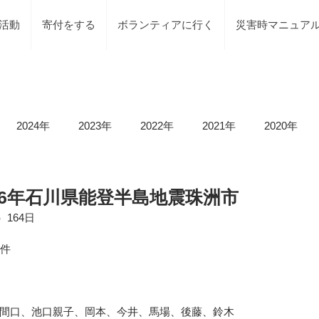
活動
寄付をする
ボランティアに行く
災害時マニュア
2024年
2023年
2022年
2021年
2020年
載情報
募集情報
褒賞
被災地での活動
地元で
5令和6年石川県能登半島地震珠洲市
）164日
等）
令和6年石川県能登半島地震及び豪雨災害
令和5年
1件
令和5年台風2号（沼津市）
令和5年石川県能登半島地震
間口、池口親子、岡本、今井、馬場、後藤、鈴木