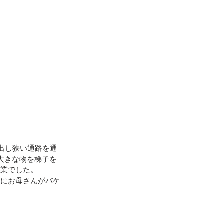
出し狭い通路を通
大きな物を梯子を
作業でした。
時にお母さんがバケ