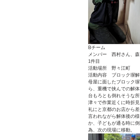
Bチーム
メンバー　西村さん、森
1件目
活動場所　野々江町
活動内容　ブロック塀解
母屋に面したブロック塀
ら、重機で挟んでの解体
台もろとも倒れそうな所
津々で作業近くに時折見
礼にと京都のお店から差
言われながら解体後の様
か、子どもが通る時に倒
為、次の現場に移動。