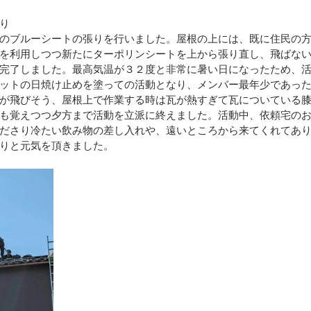
り
区）
令和4年8月豪雨(新潟県村上市）
令和4年福島県沖
のブルーシートの張りを行いました。屋根の上には、既に住民の
を利用しつつ新たにターポリンシートを上から張り直し、飛ばな
完了しました。最高気温が３２度と非常に暑い日になったため、
ットの日焼け止めを塗っての活動となり、メンバー最年少であっ
豪雨
令和2年7月豪雨
令和3年福島県沖地震
令和元年
が飛びそう、屋根上で作業する時は瓦が熱すぎて瓦についている
も覚えつつ夕方まで活動を立派に終えました。活動中、依頼宅の
ださり冷たい飲み物の差し入れや、遠いところから来てくれてあ
りと元気を頂きました。