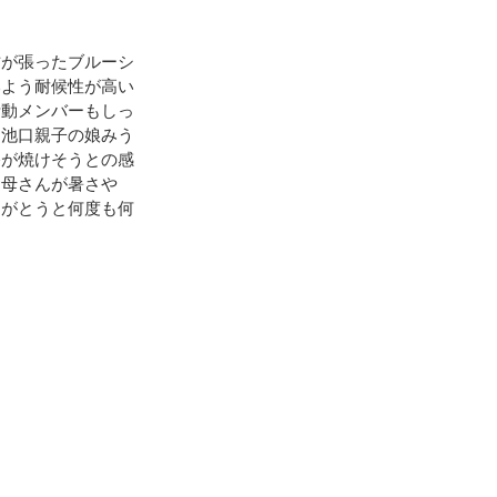
地震（桑折町）
方が張ったブルーシ
いよう耐候性が高い
活動メンバーもしっ
た池口親子の娘みう
台風15号･19号
膝が焼けそうとの感
お母さんが暑さや
りがとうと何度も何