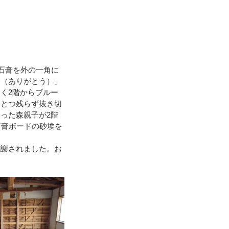
石膏を外の一角に
〜（ありがとう）」
く2階からブルー
ひとつ残らず抜き切
った森親子が2階
石膏ボードの砂埃を
感謝されました。お