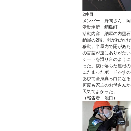
2件目
メンバー　野間さん、岡
活動場所　蛸島町
活動内容　納屋の内壁石
納屋の2階。剥がれかけ
移動。半屋内で陽があた
の言葉が逆にありがたい
シートを滑り台のように
った。抜け落ちた屋根の
にたまったボードかすの
あびて全身真っ白になる
何度も家主のお母さんか
天気でよかった。
（報告者　池口）